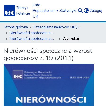
Całe
Zbiory i
(c
Repozytorium
Statystyki
Zaloguj
kolekcje
UR
Strona główna
Czasopisma naukowe UR / Scientific Journals
Nierówności społeczne a wzrost gospodarczy
Nierówności społeczne a wzrost gospodarczy z. 19 (2011)
Wyszukaj
Nierówności społeczne a wzrost
gospodarczy z. 19 (2011)