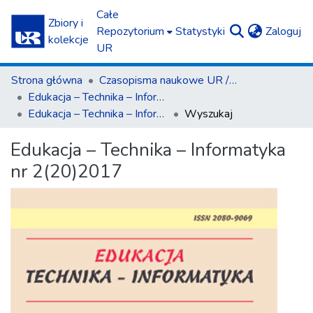
Całe
Zbiory i
(c
Repozytorium
Statystyki
Zaloguj
kolekcje
UR
Strona główna
Czasopisma naukowe UR / Scientific Journals
Edukacja – Technika – Informatyka
Edukacja – Technika – Informatyka nr 2(20)2017
Wyszukaj
Edukacja – Technika – Informatyka
nr 2(20)2017