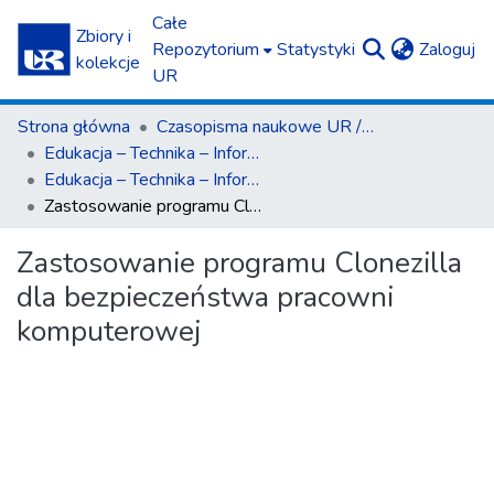
Całe
Zbiory i
(c
Repozytorium
Statystyki
Zaloguj
kolekcje
UR
Strona główna
Czasopisma naukowe UR / Scientific Journals
Edukacja – Technika – Informatyka
Edukacja – Technika – Informatyka nr 2(20)2017
Zastosowanie programu Clonezilla dla bezpieczeństwa pracowni komputerowej
Zastosowanie programu Clonezilla
dla bezpieczeństwa pracowni
komputerowej