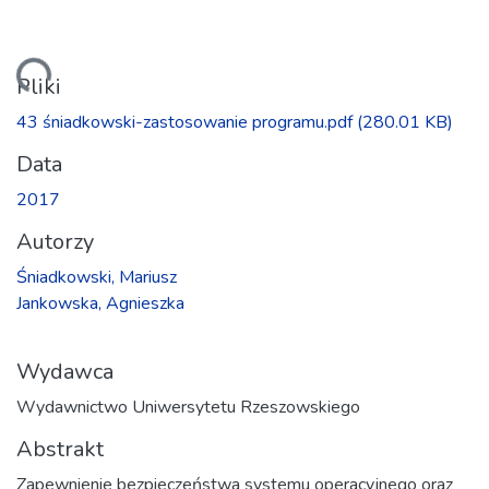
wanie...
Pliki
43 śniadkowski-zastosowanie programu.pdf
(280.01 KB)
Data
2017
Autorzy
Śniadkowski, Mariusz
Jankowska, Agnieszka
Wydawca
Wydawnictwo Uniwersytetu Rzeszowskiego
Abstrakt
Zapewnienie bezpieczeństwa systemu operacyjnego oraz