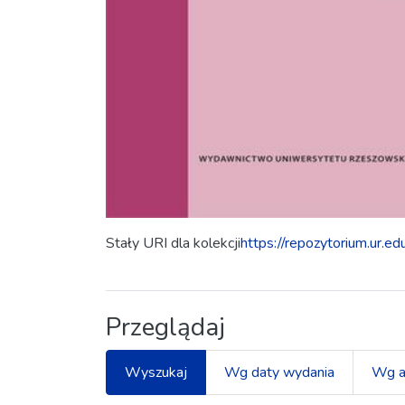
Stały URI dla kolekcji
https://repozytorium.ur.e
Przeglądaj
Wyszukaj
Wg daty wydania
Wg a