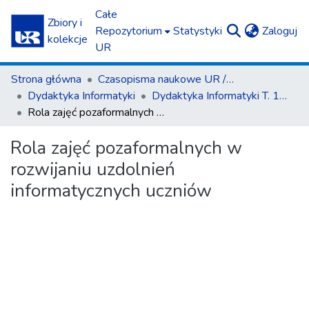
Całe
Zbiory i
(c
Repozytorium
Statystyki
Zaloguj
kolekcje
UR
Strona główna
Czasopisma naukowe UR / Scientific Journals
Dydaktyka Informatyki
Dydaktyka Informatyki T. 17 (2022)
Rola zajęć pozaformalnych w rozwijaniu uzdolnień informatycznych uczniów
Rola zajęć pozaformalnych w
rozwijaniu uzdolnień
informatycznych uczniów