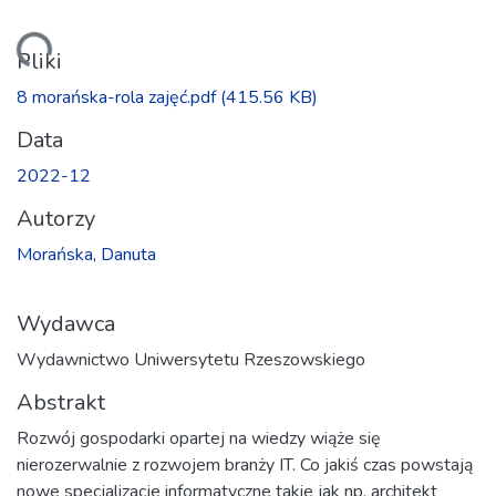
wanie...
Pliki
8 morańska-rola zajęć.pdf
(415.56 KB)
Data
2022-12
Autorzy
Morańska, Danuta
Wydawca
Wydawnictwo Uniwersytetu Rzeszowskiego
Abstrakt
Rozwój gospodarki opartej na wiedzy wiąże się
nierozerwalnie z rozwojem branży IT. Co jakiś czas powstają
nowe specjalizacje informatyczne takie jak np. architekt