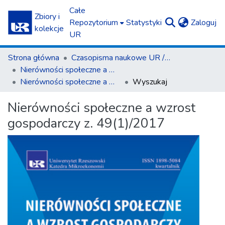
Całe
Zbiory i
(c
Repozytorium
Statystyki
Zaloguj
kolekcje
UR
Strona główna
Czasopisma naukowe UR / Scientific Journals
Nierówności społeczne a wzrost gospodarczy
Nierówności społeczne a wzrost gospodarczy z. 49(1)/2017
Wyszukaj
Nierówności społeczne a wzrost
gospodarczy z. 49(1)/2017