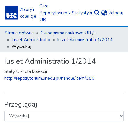
Całe
Zbiory i
(c
Repozytorium
Statystyki
Zaloguj
kolekcje
UR
Strona główna
Czasopisma naukowe UR / Scientific Journals
Ius et Administratio
Ius et Administratio 1/2014
Wyszukaj
Ius et Administratio 1/2014
Stały URI dla kolekcji
http://repozytorium.ur.edu.pl/handle/item/380
Przeglądaj