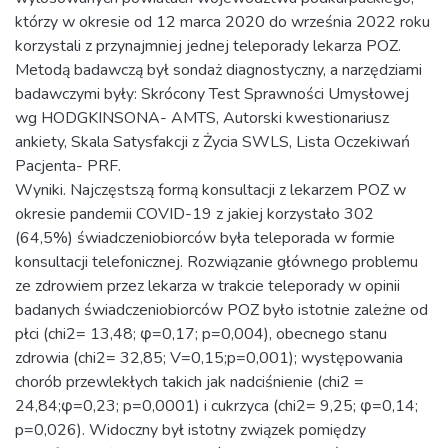
którzy w okresie od 12 marca 2020 do września 2022 roku
korzystali z przynajmniej jednej teleporady lekarza POZ.
Metodą badawczą był sondaż diagnostyczny, a narzędziami
badawczymi były: Skrócony Test Sprawności Umysłowej
wg HODGKINSONA- AMTS, Autorski kwestionariusz
ankiety, Skala Satysfakcji z Życia SWLS, Lista Oczekiwań
Pacjenta- PRF.
Wyniki. Najczęstszą formą konsultacji z lekarzem POZ w
okresie pandemii COVID-19 z jakiej korzystało 302
(64,5%) świadczeniobiorców była teleporada w formie
konsultacji telefonicznej. Rozwiązanie głównego problemu
ze zdrowiem przez lekarza w trakcie teleporady w opinii
badanych świadczeniobiorców POZ było istotnie zależne od
płci (chi2= 13,48; φ=0,17; p=0,004), obecnego stanu
zdrowia (chi2= 32,85; V=0,15;p=0,001); występowania
chorób przewlekłych takich jak nadciśnienie (chi2 =
24,84;φ=0,23; p=0,0001) i cukrzyca (chi2= 9,25; φ=0,14;
p=0,026). Widoczny był istotny związek pomiędzy