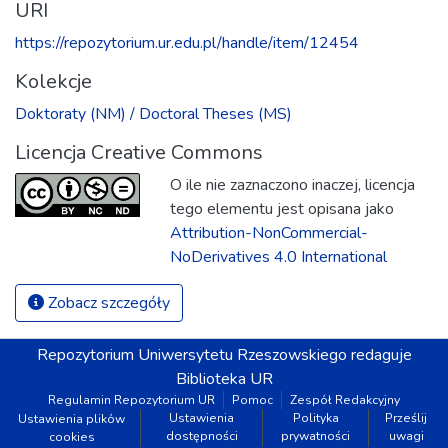
URI
https://repozytorium.ur.edu.pl/handle/item/12454
Kolekcje
Doktoraty (NM) / Doctoral Theses (MS)
Licencja Creative Commons
O ile nie zaznaczono inaczej, licencja
tego elementu jest opisana jako
Attribution-NonCommercial-
NoDerivatives 4.0 International
Zobacz szczegóły
Repozytorium
Uniwersytetu Rzeszowskiego
redaguje
Biblioteka UR
Regulamin Repozytorium UR
Pomoc
Zespół Redakcyjny
Ustawienia
Polityka
Prześlij
Ustawienia plików
dostępności
prywatności
uwagi
cookies