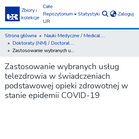
Całe
Zbiory i
(c
Repozytorium
Statystyki
Zaloguj
kolekcje
UR
Strona główna
Nauki Medyczne / Medical Sciences
Doktoraty (NM) / Doctoral Theses (MS)
Zastosowanie wybranych usług telezdrowia w świadczeniach podstawowej opieki zdrowotnej w stanie epidemii COVID-19
Zastosowanie wybranych usług
telezdrowia w świadczeniach
podstawowej opieki zdrowotnej w
stanie epidemii COVID-19