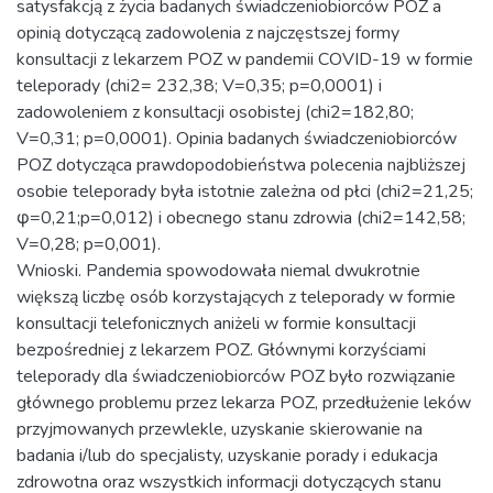
satysfakcją z życia badanych świadczeniobiorców POZ a
opinią dotyczącą zadowolenia z najczęstszej formy
konsultacji z lekarzem POZ w pandemii COVID-19 w formie
teleporady (chi2= 232,38; V=0,35; p=0,0001) i
zadowoleniem z konsultacji osobistej (chi2=182,80;
V=0,31; p=0,0001). Opinia badanych świadczeniobiorców
POZ dotycząca prawdopodobieństwa polecenia najbliższej
osobie teleporady była istotnie zależna od płci (chi2=21,25;
φ=0,21;p=0,012) i obecnego stanu zdrowia (chi2=142,58;
V=0,28; p=0,001).
Wnioski. Pandemia spowodowała niemal dwukrotnie
większą liczbę osób korzystających z teleporady w formie
konsultacji telefonicznych aniżeli w formie konsultacji
bezpośredniej z lekarzem POZ. Głównymi korzyściami
teleporady dla świadczeniobiorców POZ było rozwiązanie
głównego problemu przez lekarza POZ, przedłużenie leków
przyjmowanych przewlekle, uzyskanie skierowanie na
badania i/lub do specjalisty, uzyskanie porady i edukacja
zdrowotna oraz wszystkich informacji dotyczących stanu