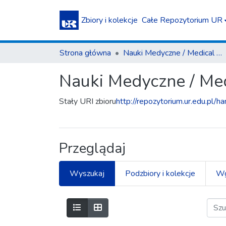
Zbiory i kolekcje
Całe Repozytorium UR
Strona główna
Nauki Medyczne / Medical Sciences
Nauki Medyczne / Med
Stały URI zbioru
http://repozytorium.ur.edu.pl/h
Przeglądaj
Wyszukaj
Podzbiory i kolekcje
Wg