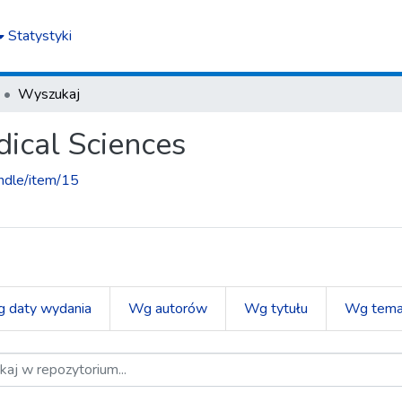
Statystyki
Wyszukaj
ical Sciences
andle/item/15
 daty wydania
Wg autorów
Wg tytułu
Wg tema