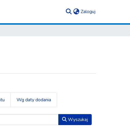
(current)
Zaloguj
tu
Wg daty dodania
Wyszukaj