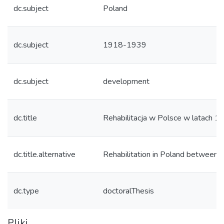
dc.subject
Poland
dc.subject
1918-1939
dc.subject
development
dc.title
Rehabilitacja w Polsce w latach 
dc.title.alternative
Rehabilitation in Poland betwee
dc.type
doctoralThesis
Pliki