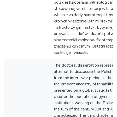
polskiej fizjoterapii balneologicznej
stosowanej w rehabilitacji w latach
właśnie zakłady hydroterapii i zdro
których w sezonie letnim praktykow
instruktorzy gimnastyki, były miej
prowadzania doświadczeń i potwie
skuteczności zabiegów fizjoterape
znaczeniu klinicznym. Ostatni rozdz
konkluzje i wnioski.
The doctoral dissertation represen
attempt to disclosure the Polish re
from the inter- war period. In the fi
the present ancestry of rehabilitati
presented on a global scale. In th
chapter the operation of gymnastic
institutions working on the Polish 
the turn of the century XIX and XX
characterized. The third chapter is