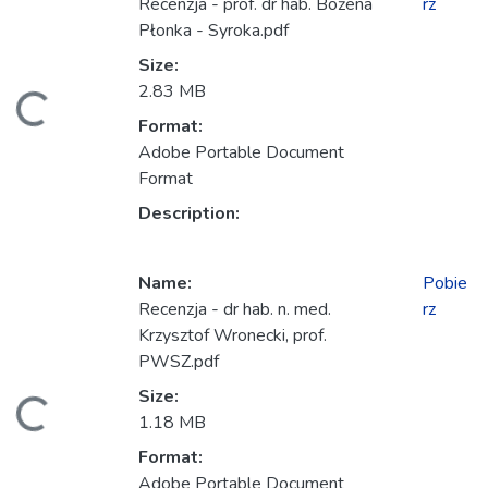
Recenzja - prof. dr hab. Bożena
rz
Płonka - Syroka.pdf
Size:
2.83 MB
anie...
Format:
Adobe Portable Document
Format
Description:
Name:
Pobie
Recenzja - dr hab. n. med.
rz
Krzysztof Wronecki, prof.
PWSZ.pdf
Size:
anie...
1.18 MB
Format:
Adobe Portable Document