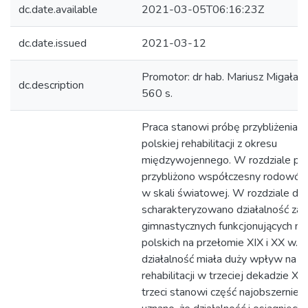
dc.date.available
2021-03-05T06:16:23Z
dc.date.issued
2021-03-12
Promotor: dr hab. Mariusz Migała, p
dc.description
560 s.
Praca stanowi próbę przybliżenia
polskiej rehabilitacji z okresu
międzywojennego. W rozdziale pi
przybliżono współczesny rodowód r
w skali światowej. W rozdziale dr
scharakteryzowano działalność za
gimnastycznych funkcjonujących na
polskich na przełomie XIX i XX w. I
działalność miała duży wpływ na r
rehabilitacji w trzeciej dekadzie XX
trzeci stanowi część najobszerniej