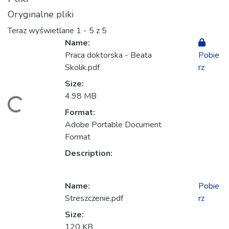
Oryginalne pliki
Teraz wyświetlane
1 - 5 z 5
Name:
Praca doktorska - Beata
Pobie
Skolik.pdf
rz
Size:
4.98 MB
anie...
Format:
Adobe Portable Document
Format
Description:
Name:
Pobie
Streszczenie.pdf
rz
Size:
120 KB