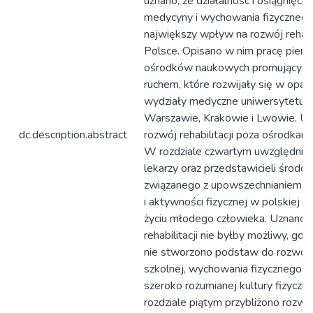
uznano, że działalność i osiągnięcia
medycyny i wychowania fizycznego
największy wpływ na rozwój rehabil
Polsce. Opisano w nim pracę pier
ośrodków naukowych promujących 
ruchem, które rozwijały się w oparc
wydziały medyczne uniwersytetu w
Warszawie, Krakowie i Lwowie. Uj
dc.description.abstract
rozwój rehabilitacji poza ośrodkam
W rozdziale czwartym uwzględnio
lekarzy oraz przedstawicieli środo
związanego z upowszechnianiem hig
i aktywności fizycznej w polskiej s
życiu młodego człowieka. Uznano, 
rehabilitacji nie byłby możliwy, gd
nie stworzono podstaw do rozwoju
szkolnej, wychowania fizycznego, s
szeroko rozumianej kultury fizyczn
rozdziale piątym przybliżono rozwó