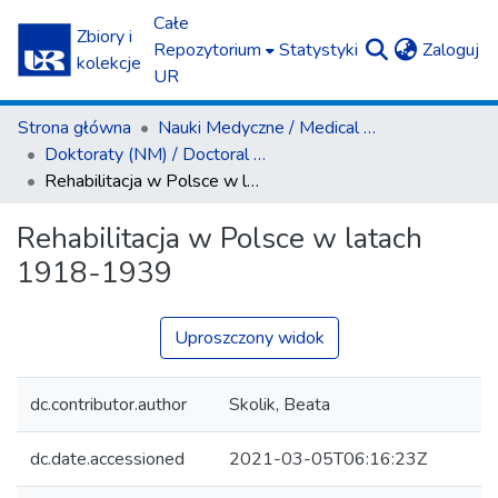
Całe
Zbiory i
(c
Repozytorium
Statystyki
Zaloguj
kolekcje
UR
Strona główna
Nauki Medyczne / Medical Sciences
Doktoraty (NM) / Doctoral Theses (MS)
Rehabilitacja w Polsce w latach 1918-1939
Rehabilitacja w Polsce w latach
1918-1939
Uproszczony widok
dc.contributor.author
Skolik, Beata
dc.date.accessioned
2021-03-05T06:16:23Z