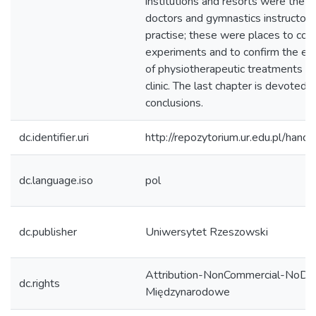
institutions and resorts were the 
doctors and gymnastics instructors
practise; these were places to con
experiments and to confirm the ef
of physiotherapeutic treatments in
clinic. The last chapter is devoted t
conclusions.
dc.identifier.uri
http://repozytorium.ur.edu.pl/hand
dc.language.iso
pol
dc.publisher
Uniwersytet Rzeszowski
Attribution-NonCommercial-NoDeri
dc.rights
Międzynarodowe