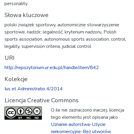
personality.
Słowa kluczowe
polski związek sportowy
,
autonomiczne stowarzyszenie
sportowe
,
nadzór
,
legalność
,
kryterium nadzoru
,
Polish
sports association
,
autonomous sports association
,
control
,
legality
,
supervision criteria
,
judicial control
URI
http://repozytorium.ur.edu.pl/handle/item/842
Kolekcje
Ius et Administratio 4/2014
Licencja Creative Commons
O ile nie zaznaczono inaczej, licencja
tego elementu jest opisana jako
Uznanie autorstwa-Użycie
niekomercyjne-Bez utworów