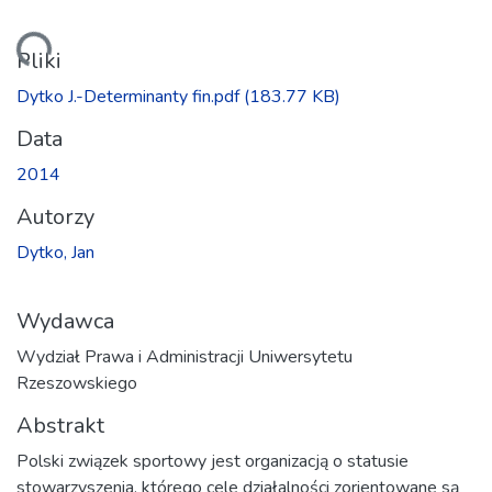
anie...
Pliki
Dytko J.-Determinanty fin.pdf
(183.77 KB)
Data
2014
Autorzy
Dytko, Jan
Wydawca
Wydział Prawa i Administracji Uniwersytetu
Rzeszowskiego
Abstrakt
Polski związek sportowy jest organizacją o statusie
stowarzyszenia, którego cele działalności zorientowane są