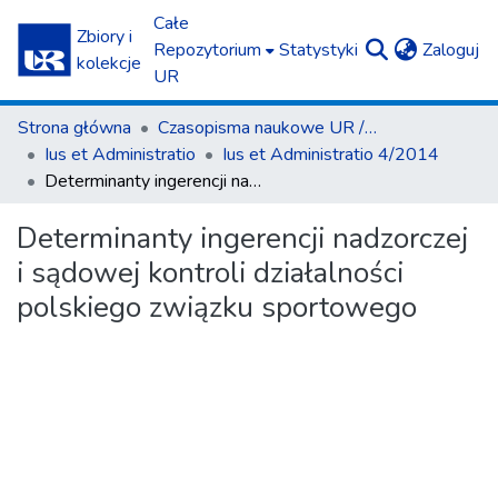
Całe
Zbiory i
(c
Repozytorium
Statystyki
Zaloguj
kolekcje
UR
Strona główna
Czasopisma naukowe UR / Scientific Journals
Ius et Administratio
Ius et Administratio 4/2014
Determinanty ingerencji nadzorczej i sądowej kontroli działalności polskiego związku sportowego
Determinanty ingerencji nadzorczej
i sądowej kontroli działalności
polskiego związku sportowego