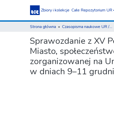
Zbiory i kolekcje
Całe Repozytorium UR
Strona główna
Czasopisma naukowe UR / Scientific Journals
Sprawozdanie z XV Po
Miasto, społeczeństwo,
zorganizowanej na U
w dniach 9–11 grudni