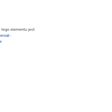
ja tego elementu jest
rcial-
e