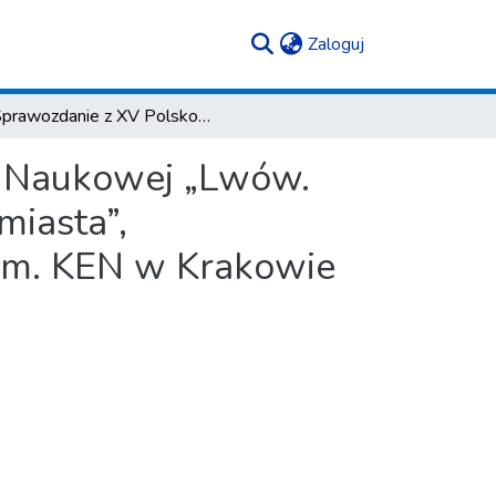
(current)
Zaloguj
Sprawozdanie z XV Polsko-Ukraińskiej Konferencji Naukowej „Lwów. Miasto, społeczeństwo, kultura. Intelektualne elity miasta”, zorganizowanej na Uniwersytecie Pedagogicznym im. KEN w Krakowie w dniach 9–11 grudnia 2020 r.
i Naukowej „Lwów.
miasta”,
im. KEN w Krakowie