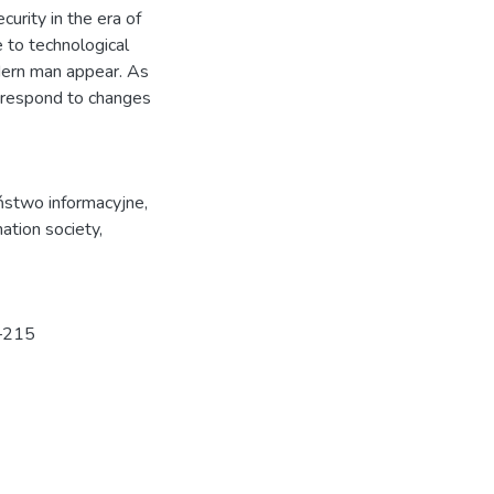
curity in the era of
e to technological
dern man appear. As
t respond to changes
ństwo informacyjne
,
mation society
,
9–215