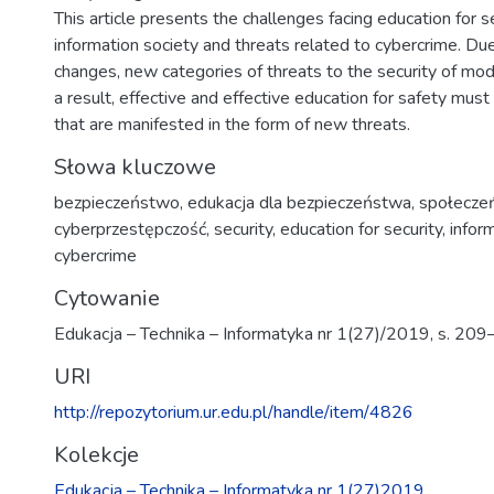
This article presents the challenges facing education for se
information society and threats related to cybercrime. Du
changes, new categories of threats to the security of mo
a result, effective and effective education for safety mus
that are manifested in the form of new threats.
Słowa kluczowe
bezpieczeństwo
,
edukacja dla bezpieczeństwa
,
społecze
cyberprzestępczość
,
security
,
education for security
,
infor
cybercrime
Cytowanie
Edukacja – Technika – Informatyka nr 1(27)/2019, s. 20
URI
http://repozytorium.ur.edu.pl/handle/item/4826
Kolekcje
Edukacja – Technika – Informatyka nr 1(27)2019