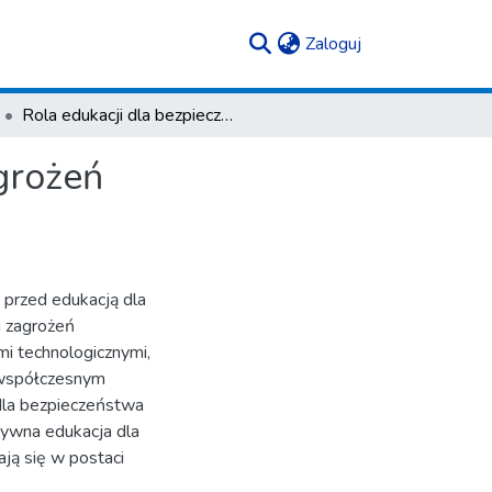
(current)
Zaloguj
Rola edukacji dla bezpieczeństwa w kontekście zagrożeń cyberprzestępczością
grożeń
przed edukacją dla
i zagrożeń
i technologicznymi,
 współczesnym
dla bezpieczeństwa
tywna edukacja dla
ją się w postaci