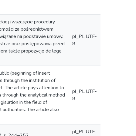
kiej (wszczęcie procedury
chomości za pośrednictwem
ozwiązane na podstawie umowy.
pl_PL.UTF-
estrze oraz postępowania przed
8
era także propozycje de lege
blic (beginning of insert
 through the institution of
t. The article pays attention to
pl_PL.UTF-
is through the analytical method
8
gislation in the field of
 authorities. The article also
pl_PL.UTF-
8, s. 244–252