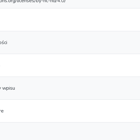
ons.org/licenses/by-nc-nd/4.0/
ości
a
y wpisu
re