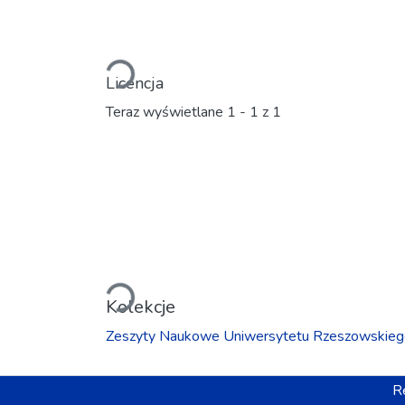
Ładowanie...
Licencja
Teraz wyświetlane
1 - 1 z 1
Ładowanie...
Kolekcje
Zeszyty Naukowe Uniwersytetu Rzeszowskiego
R