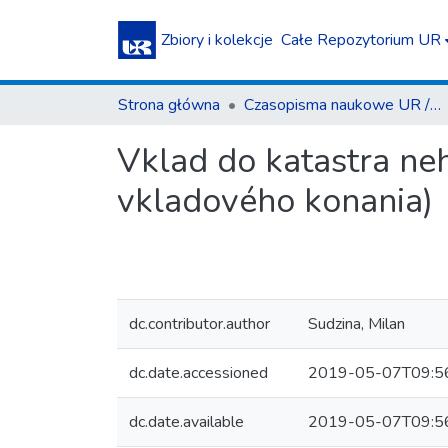
Zbiory i kolekcje
Całe Repozytorium UR
Strona główna
Czasopisma naukowe UR / Scientific Journals
Vklad do katastra neh
vkladového konania)
dc.contributor.author
Sudzina, Milan
dc.date.accessioned
2019-05-07T09:5
dc.date.available
2019-05-07T09:5