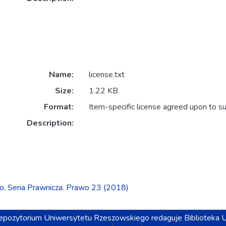
Name:
license.txt
Size:
1.22 KB
Format:
Item-specific license agreed upon to s
Description:
. Seria Prawnicza. Prawo 23 (2018)
epozytorium
Uniwersytetu Rzeszowskiego
redaguje
Biblioteka 