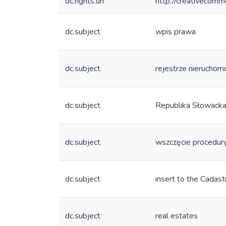
dc.rights.uri
http://creativecomm
dc.subject
wpis prawa
dc.subject
rejestrze nieruchom
dc.subject
Republika Słowack
dc.subject
wszczęcie procedur
dc.subject
insert to the Cadast
dc.subject
real estates