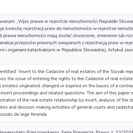
wanym: „Wpis prawa w rejestrze nieruchomości Republiki Słowac
zuje kwestię rejestracji praw do nieruchomości w rejestrze nieru
eli prawa nieruchomości mają zostać utworzone, zmienione lub r
 analiza przepisów prawnych związanych z rejestracją praw w rej
 i organami katastralnymi w Republice Słowackiej. Artykuł zawi
 entitled “Insert to the Cadastre of real estates of the Slovak repu
es the issue of entering the rights to the Cadastre of real estates
eal estates originated, changed or expired on the bases of a contrac
 insert proceedings and related questions. The aim of this paper 
stration of the real estate relationship by insert, analysis of the le
ates and decision-making activities of general courts and cadastral
posals de lege ferenda.
iwersytetu Rzeszowskiego. Seria Prawnicza. Prawo, t. 23/201