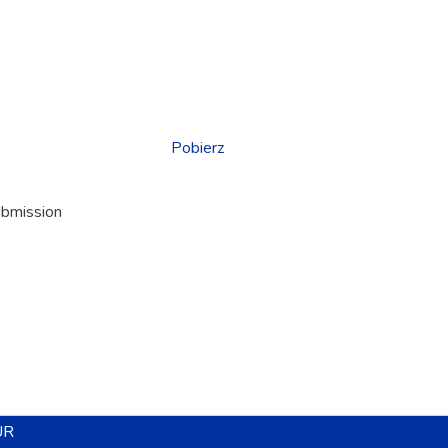
Pobierz
ubmission
UR