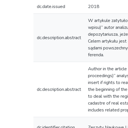
dc.date.issued
2018
W artykule zatytuło
wpisu)” autor anali
depozytariusza, jeż
dc.description.abstract
Celem artykułu jest
sądami powszechnymi
ferenda.
Author in the article
proceedings)” analys
insert if rights to r
dc.description.abstract
the beginning of the
to deal with the regi
cadastre of real est
includes related pro
dc.identifier.citation
Zeszyty Naukowe Un