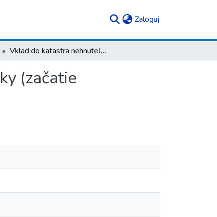
(current)
Zaloguj
Vklad do katastra nehnuteľností slovenskej republiky (začatie vkladového konania)
ky (začatie