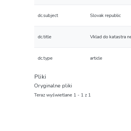
dc.subject
Slovak republic
dc.title
Vklad do katastra n
dc.type
article
Pliki
Oryginalne pliki
Teraz wyświetlane
1 - 1 z 1