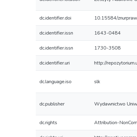
dc.identifier.doi
10.15584/znurpraw
dc.identifier.issn
1643-0484
dc.identifier.issn
1730-3508
dc.identifier.uri
http://repozytorium
dc.language.iso
slk
dc.publisher
Wydawnictwo Uniw
dc.rights
Attribution-NonCom