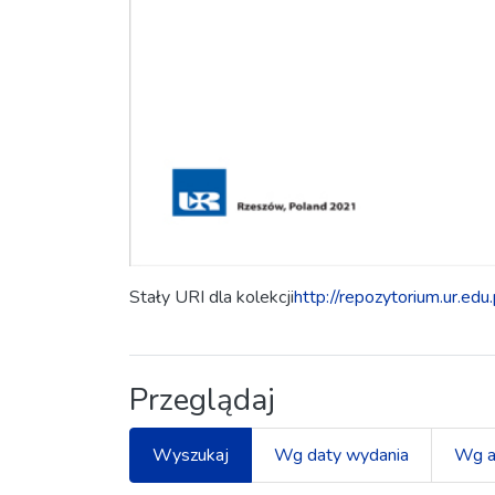
Stały URI dla kolekcji
http://repozytorium.ur.ed
Przeglądaj
Wyszukaj
Wg daty wydania
Wg a