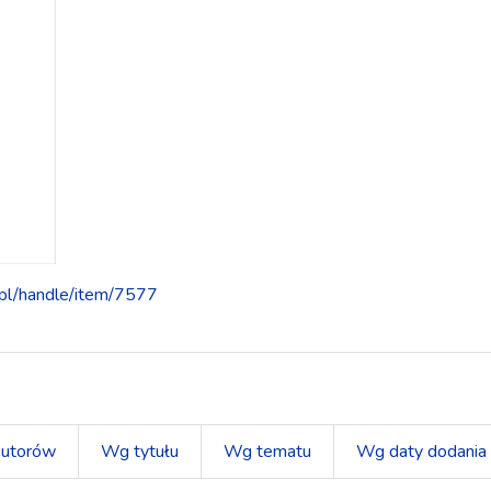
u.pl/handle/item/7577
utorów
Wg tytułu
Wg tematu
Wg daty dodania