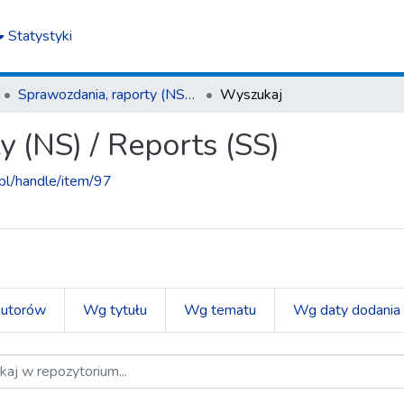
Statystyki
Sprawozdania, raporty (NS) / Reports (SS)
Wyszukaj
 (NS) / Reports (SS)
.pl/handle/item/97
utorów
Wg tytułu
Wg tematu
Wg daty dodania