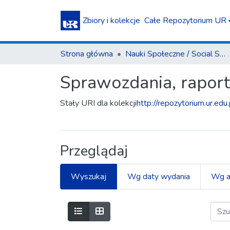
Zbiory i kolekcje
Całe Repozytorium UR
Strona główna
Nauki Społeczne / Social Sciences
Sprawozdania, raporty
Stały URI dla kolekcji
http://repozytorium.ur.edu
Przeglądaj
Wyszukaj
Wg daty wydania
Wg a