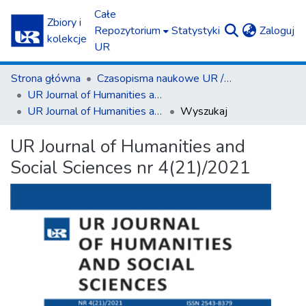
Całe
Zbiory i
(c
Repozytorium
Statystyki
Zaloguj
kolekcje
UR
Strona główna
Czasopisma naukowe UR / Scientific Journals
UR Journal of Humanities and Social Sciences
UR Journal of Humanities and Social Sciences nr 4(21)/2021
Wyszukaj
UR Journal of Humanities and
Social Sciences nr 4(21)/2021