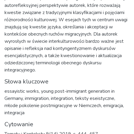
autorefleksyjnej perspektywie autorek, które rozważają
kwestie związane z tradycyjnymi klasyfikacjami i pojęciami
różnorodności kulturowej. W esejach tych w centrum uwagi
znajdują się kwestie języka, określania i akceptacji w
kontekście obecnych ruchów migracyjnych. Dla autorek
wyrosłych w świecie interkulturowości bardzo ważne jest
opisanie i refleksja nad kontyngentyzmem dyskursów
esencjalistycznych, a także kwestionowanie i aktualizacja
odziedziczonej terminologii obecnego dyskursu
integracyjnego.
Słowa kluczowe
essayistic works
,
young post-immigrant generation in
Germany
,
immigration
,
integration
,
teksty eseistyczne
,
młode pokolenie postmigracyjne w Niemczech
,
emigracja
,
integracja
Cytowanie
Tematy i Konteksty 9(14) 2019, s. 444–457