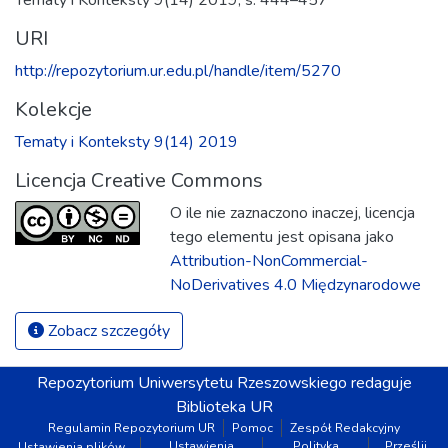
URI
http://repozytorium.ur.edu.pl/handle/item/5270
Kolekcje
Tematy i Konteksty 9(14) 2019
Licencja Creative Commons
O ile nie zaznaczono inaczej, licencja
tego elementu jest opisana jako
Attribution-NonCommercial-
NoDerivatives 4.0 Międzynarodowe
Zobacz szczegóły
Repozytorium
Uniwersytetu Rzeszowskiego
redaguje
Biblioteka UR
Regulamin Repozytorium UR
Pomoc
Zespół Redakcyjny
Ustawienia
Polityka
Prześlij
Ustawienia plików