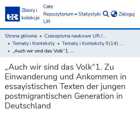
Całe
Zbiory i
(c
Repozytorium
Statystyki
Zaloguj
kolekcje
UR
Strona główna
Czasopisma naukowe UR / Scientific Journals
Tematy i Konteksty
Tematy i Konteksty 9(14) 2019
„Auch wir sind das Volk“1. Zu Einwanderung und Ankommen in essayistischen Texten der jungen postmigrantischen Generation in Deutschland
„Auch wir sind das Volk“1. Zu
Einwanderung und Ankommen in
essayistischen Texten der jungen
postmigrantischen Generation in
Deutschland