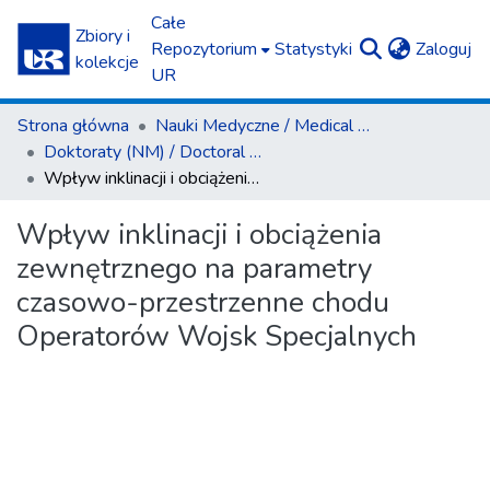
Całe
Zbiory i
(c
Repozytorium
Statystyki
Zaloguj
kolekcje
UR
Strona główna
Nauki Medyczne / Medical Sciences
Doktoraty (NM) / Doctoral Theses (MS)
Wpływ inklinacji i obciążenia zewnętrznego na parametry czasowo-przestrzenne chodu Operatorów Wojsk Specjalnych
Wpływ inklinacji i obciążenia
zewnętrznego na parametry
czasowo-przestrzenne chodu
Operatorów Wojsk Specjalnych