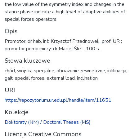
the low value of the symmetry index and changes in the
stance phase indicate a high level of adaptive abilities of
special forces operators.
Opis
Promotor: dr hab. inż. Krzysztof Przednowek, prof. UR ;
promotor pomocniczy: dr Maciej Śliż - 100 s.
Słowa kluczowe
chód
,
wojska specjalne
,
obciążenie zewnętrzne
,
inklinacja
,
gait
,
special forces
,
external load
,
inclination
URI
https://repozytorium.ur.edu.pl/handle/item/11651
Kolekcje
Doktoraty (NM) / Doctoral Theses (MS)
Licencja Creative Commons