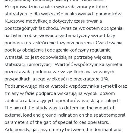
Przeprowadzona analiza wykazała zmiany istotne
statystycznie dla większości analizowanych parametrów.
Kluczowe modyfikacje dotyczyły czasu trwania
poszczególnych faz chodu. Wraz ze wzrostem obciążenia i
nachylenia obserwowano systematyczny wzrost fazy
podparcia oraz skrócenie fazy przenoszenia. Czas trwania
podfazy obciążenia i odciążenia kończyny regularnie
wzrastał, co jest odpowiedzią na potrzebę większej
stabilizacji i amortyzacji. Wartość współczynnika symetrii
pozostawała podobna we wszystkich analizowanych
przypadkach, a jego wielkość nie przekraczała 1%.
Podsumowując, niska wartość współczynnika symetrii oraz
zmiany w fazie podparcia wskazują na wysoki poziom
zdolności adaptacyjnych operatorów wojsk specjalnych.
The aim of the study was to determine the impact of
external load and ground inclination on the spatiotemporal
parameters of the gait of special forces operators.
Additionally, gait asymmetry between the dominant and