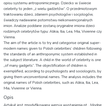
opisu systemu antroponimicznego. Dziecko w świecie
celebrity to jeden „z wielu gadżetów”. O przedmiotowym
traktowaniu dzieci, zdaniem psychologów i socjologów,
świadczy nadawanie potomstwu niekonwencjonalnych
imion. Analizie poddane zostaną oryginalne imiona dzieci
rodzimych celebrytów typu: Alikia, Ilia, Lea, Mia, Vivienne czy
Vienna.
The aim of the article is to try and categorise original super-
modern names given to Polish celebrities’ children following
the standards of an anthroponymic system established in
the subject literature. A child in the world of celebrity is one
„of many gadgets”. The objectification of children is
exemplified, according to psychologists and sociologists, by
giving them unconventional names. The analysis includes the
original names of Polish celebrities, such as Alikia, Ilia, Lea,
Mia, Vivienne or Vienna.
Opis
Artykuł jest zmodyfikowaną wersją wystąpienia pt. „Modne