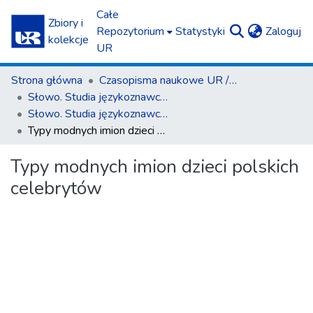
Całe
Zbiory i
(c
Repozytorium
Statystyki
Zaloguj
kolekcje
UR
Strona główna
Czasopisma naukowe UR / Scientific Journals
Słowo. Studia językoznawcze
Słowo. Studia językoznawcze nr 13/2022
Typy modnych imion dzieci polskich celebrytów
Typy modnych imion dzieci polskich
celebrytów