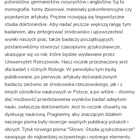
polonistów, germanistów, rusycystów i anglistów. Są to
monografie, tomy zbiorowe, materiały pokonferencyjne czy
pojedyncze artykuły. Prężnie rozwijają się lingwistyczne
studia doktoranckie. Aby nadać jeszcze większą rangę tym
badaniom, aby zintegrować środowisko i upowszechnić
wyniki naszych prac, także badaczy początkujących,
postanowiliśmy stworzyć czasopismo językoznawcze,
ukazujące się co rok, które będzie wydawane przez
Uniwersytet Rzeszowski. Nasz rocznik przeznaczony jest
dla badań z różnych filologii. W periodyku tym będą
publikowane, po pierwsze, artykuły doświadczonych
badaczy zarówno ze środowiska rzeszowskiego, jak i z
innych ośrodków naukowych w Polsce, a po wtóre - chcemy
dać możliwość przedstawienia wyników badań adeptom
nauki, zwłaszcza doktorantom. Jest to rocznik otwarty na
dyskusję naukową. Pragniemy, aby znaczącym działem
naszego pisma były recenzje ważnych publikacji polskich i
obcych. Tytuł nowego pisma "Słowo. Studia językoznawcze"
nawiązuje do najbardziej oczywistego i nośnego elementu