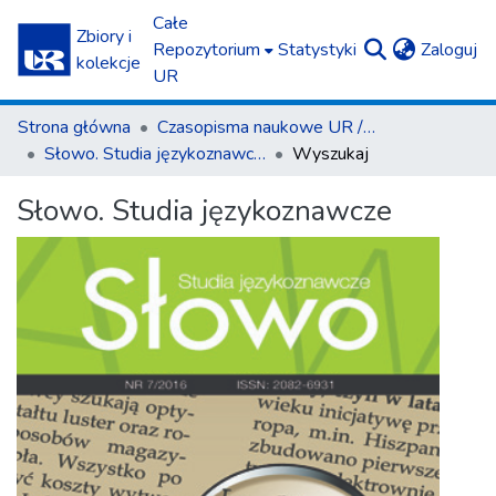
Całe
Zbiory i
(c
Repozytorium
Statystyki
Zaloguj
kolekcje
UR
Strona główna
Czasopisma naukowe UR / Scientific Journals
Słowo. Studia językoznawcze
Wyszukaj
Słowo. Studia językoznawcze