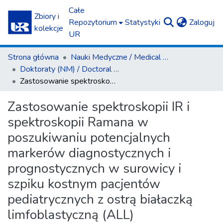
Całe
Zbiory i
(c
Repozytorium
Statystyki
Zaloguj
kolekcje
UR
Strona główna
Nauki Medyczne / Medical Sciences
Doktoraty (NM) / Doctoral Theses (MS)
Zastosowanie spektroskopii IR i spektroskopii Ramana w poszukiwaniu potencjalnych markerów diagnostycznych i prognostycznych w surowicy i szpiku kostnym pacjentów pediatrycznych z ostrą białaczką limfoblastyczną (ALL)
Zastosowanie spektroskopii IR i
spektroskopii Ramana w
poszukiwaniu potencjalnych
markerów diagnostycznych i
prognostycznych w surowicy i
szpiku kostnym pacjentów
pediatrycznych z ostrą białaczką
limfoblastyczną (ALL)