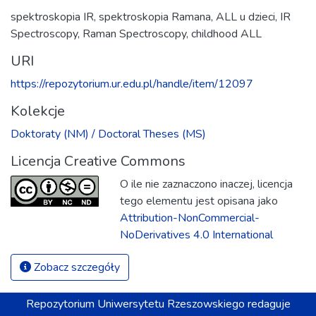
spektroskopia IR
,
spektroskopia Ramana
,
ALL u dzieci
,
IR
Spectroscopy
,
Raman Spectroscopy
,
childhood ALL
URI
https://repozytorium.ur.edu.pl/handle/item/12097
Kolekcje
Doktoraty (NM) / Doctoral Theses (MS)
Licencja Creative Commons
O ile nie zaznaczono inaczej, licencja
tego elementu jest opisana jako
Attribution-NonCommercial-
NoDerivatives 4.0 International
Zobacz szczegóły
Repozytorium
Uniwersytetu Rzeszowskiego
redaguje