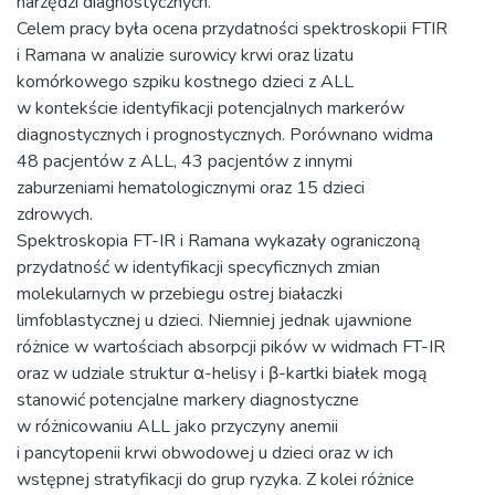
narzędzi diagnostycznych.
Celem pracy była ocena przydatności spektroskopii FTIR
i Ramana w analizie surowicy krwi oraz lizatu
komórkowego szpiku kostnego dzieci z ALL
w kontekście identyfikacji potencjalnych markerów
diagnostycznych i prognostycznych. Porównano widma
48 pacjentów z ALL, 43 pacjentów z innymi
zaburzeniami hematologicznymi oraz 15 dzieci
zdrowych.
Spektroskopia FT-IR i Ramana wykazały ograniczoną
przydatność w identyfikacji specyficznych zmian
molekularnych w przebiegu ostrej białaczki
limfoblastycznej u dzieci. Niemniej jednak ujawnione
różnice w wartościach absorpcji pików w widmach FT-IR
oraz w udziale struktur α-helisy i β-kartki białek mogą
stanowić potencjalne markery diagnostyczne
w różnicowaniu ALL jako przyczyny anemii
i pancytopenii krwi obwodowej u dzieci oraz w ich
wstępnej stratyfikacji do grup ryzyka. Z kolei różnice