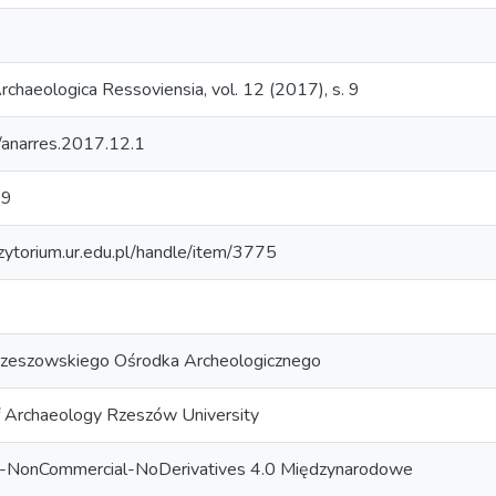
rcha­eolo­gica Res­so­viensia, vol. 12 (2017), s. 9
anarres.2017.12.1
09
ozytorium.ur.edu.pl/handle/item/3775
Rzeszowskiego Ośrodka Archeologicznego
of Archaeology Rzeszów University
on-NonCommercial-NoDerivatives 4.0 Międzynarodowe