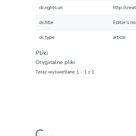
dc.rights.uri
http://cre
dc.title
Editor’s n
dc.type
article
Pliki
Oryginalne pliki
Teraz wyświetlane
1 - 1 z 1