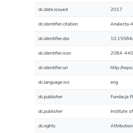
dc.date.issued
2017
dc.identifier.citation
Ana­lecta A
dc.identifier.doi
10.15584/
dc.identifier.issn
2084-44
dc.identifier.uri
http://rep
dc.language.iso
eng
dc.publisher
Fundacja 
dc.publisher
Institute 
dc.rights
Attributi