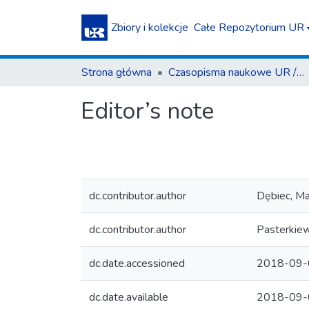
Zbiory i kolekcje
Całe Repozytorium UR
Strona główna
Czasopisma naukowe UR / Scientific Journals
Editor’s note
dc.contributor.author
Dębiec, Ma
dc.contributor.author
Pasterkiew
dc.date.accessioned
2018-09-
dc.date.available
2018-09-