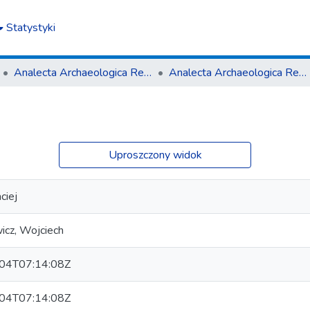
Statystyki
Ana­lecta Archa­eolo­gica Res­so­viensia
Ana­lecta Archa­eolo­gica Res­so­viensia vol. 12 (2017)
Uproszczony widok
ciej
icz, Wojciech
04T07:14:08Z
04T07:14:08Z