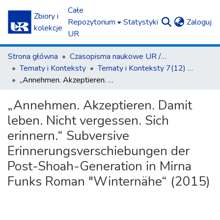
Całe
Zbiory i
(c
Repozytorium
Statystyki
Zaloguj
kolekcje
UR
Strona główna
Czasopisma naukowe UR / Scientific Journals
Tematy i Konteksty
Tematy i Konteksty 7(12) 2017
„Annehmen. Akzeptieren. Damit leben. Nicht vergessen. Sich erinnern.“ Subversive Erinnerungsverschiebungen der Post-Shoah-Generation in Mirna Funks Roman "Winternähe“ (2015)
„Annehmen. Akzeptieren. Damit
leben. Nicht vergessen. Sich
erinnern.“ Subversive
Erinnerungsverschiebungen der
Post-Shoah-Generation in Mirna
Funks Roman "Winternähe“ (2015)