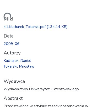
owanie...
Pliki
41.Kucharek_Tokarski.pdf
(134.14 KB)
Data
2009-06
Autorzy
Kucharek, Daniel
Tokarski, Mirosław
Wydawca
Wydawnictwo Uniwersytetu Rzeszowskiego
Abstrakt
Przedstawione w artykule zasady postępowania w