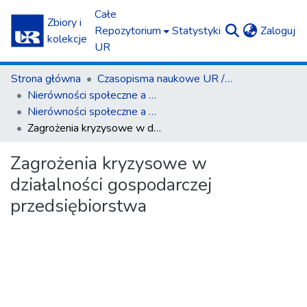
Całe
Zbiory i
(c
Repozytorium
Statystyki
Zaloguj
kolekcje
UR
Strona główna
Czasopisma naukowe UR / Scientific Journals
Nierówności społeczne a wzrost gospodarczy
Nierówności społeczne a wzrost gospodarczy z. 14 (2009)
Zagrożenia kryzysowe w działalności gospodarczej przedsiębiorstwa
Zagrożenia kryzysowe w
działalności gospodarczej
przedsiębiorstwa