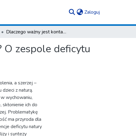
(current)
Zaloguj
Dlaczego ważny jest kontakt człowieka z przyrodą? O zespole deficytu natury u młodego pokolenia
 O zespole deficytu
enia, a szerzej –
zieci z naturą.
ry w wychowaniu,
skłonienie ich do
czej. Problematykę
ość ma przyroda dla
ncje deficytu natury
zy i syntezy