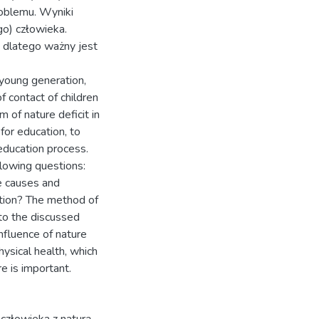
roblemu. Wyniki
o) człowieka.
 dlatego ważny jest
 young generation,
 contact of children
m of nature deficit in
for education, to
education process.
llowing questions:
e causes and
ation? The method of
 to the discussed
nfluence of nature
ysical health, which
e is important.