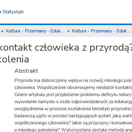
Statystyki
Kultura - Przemiany - Edukacja
Kultura - Przemiany - Edukacja T. 12-13 (2023)
kontakt człowieka z przyrodą?
olenia
Abstrakt
Przyroda ma dobroczynny wpływ na rozwój młodego pokol
człowieka. Współcześnie obserwujemy niedobór kontaktu d
Celem artykułu jest przybliżenie problemu deficytu natu
wywołanie namysłu u osób odpowiedzialnych za edukację, 
uwzględnienia w procesie kształcenia tematyki przyrodni
badawczą ujęto w postaci następujących pytań: jaką wart
współczesnego człowieka? Jakie są przyczyny i konsekwe
u młodego pokolenia? Wykorzystana została metoda anali