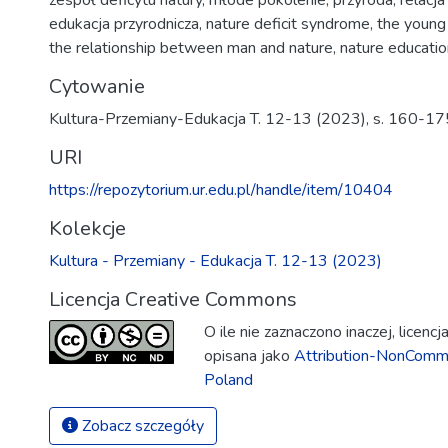
zespół deficytu natury
,
młode pokolenie
,
przyroda
,
relacja
edukacja przyrodnicza
,
nature deficit syndrome
,
the young
the relationship between man and nature
,
nature educatio
Cytowanie
Kultura-Przemiany-Edukacja T. 12-13 (2023), s. 160-17
URI
https://repozytorium.ur.edu.pl/handle/item/10404
Kolekcje
Kultura - Przemiany - Edukacja T. 12-13 (2023)
Licencja Creative Commons
O ile nie zaznaczono inaczej, licenc
opisana jako
Attribution-NonComme
Poland
Zobacz szczegóły