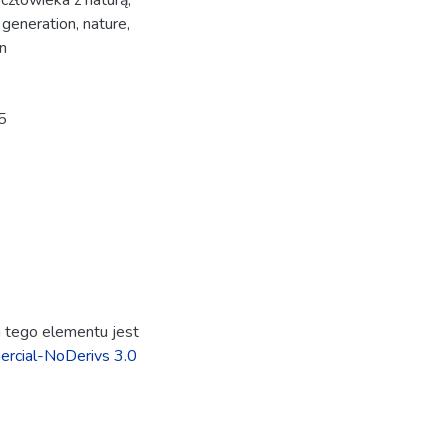
 człowieka z naturą
,
 generation
,
nature
,
n
5
ja tego elementu jest
rcial-NoDerivs 3.0