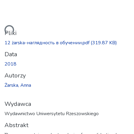
anie...
Pliki
12 żarska-наглядность в обучении.pdf
(319.87 KB)
Data
2018
Autorzy
Żarska, Anna
Wydawca
Wydawnictwo Uniwersytetu Rzeszowskiego
Abstrakt