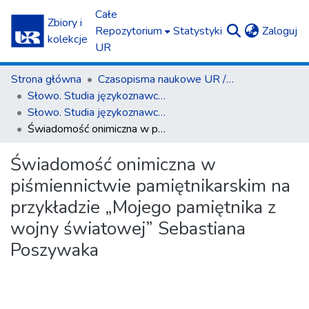
Całe
Zbiory i
(c
Repozytorium
Statystyki
Zaloguj
kolekcje
UR
Strona główna
Czasopisma naukowe UR / Scientific Journals
Słowo. Studia językoznawcze
Słowo. Studia językoznawcze nr 11/2020
Świadomość onimiczna w piśmiennictwie pamiętnikarskim na przykładzie „Mojego pamiętnika z wojny światowej” Sebastiana Poszywaka
Świadomość onimiczna w
piśmiennictwie pamiętnikarskim na
przykładzie „Mojego pamiętnika z
wojny światowej” Sebastiana
Poszywaka