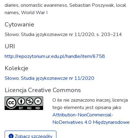
diaries
,
onomastic awareness
,
Sebastian Poszywak
,
local
names
,
World War I
Cytowanie
Słowo. Studia językoznawcze nr 11/2020, s. 203–214
URI
http://repozytorium.ur.edu.pl/handle/item/6758
Kolekcje
Słowo. Studia językoznawcze nr 11/2020
Licencja Creative Commons
O ile nie zaznaczono inaczej, licencja
tego elementu jest opisana jako
Attribution-NonCommercial-
NoDerivatives 4.0 Międzynarodowe
Zobacz szczegóły