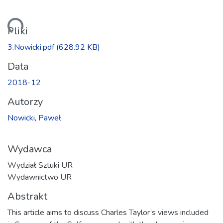
owanie...
Pliki
3.Nowicki.pdf
(628.92 KB)
Data
2018-12
Autorzy
Nowicki, Paweł
Wydawca
Wydział Sztuki UR
Wydawnictwo UR
Abstrakt
This article aims to discuss Charles Taylor’s views included