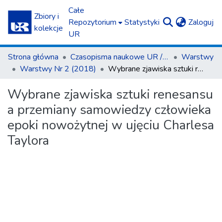
Całe
Zbiory i
(c
Repozytorium
Statystyki
Zaloguj
kolekcje
UR
Strona główna
Czasopisma naukowe UR / Scientific Journals
Warstwy
Warstwy Nr 2 (2018)
Wybrane zjawiska sztuki renesansu a przemiany samowiedzy człowieka epoki nowożytnej w ujęciu Charlesa Taylora
Wybrane zjawiska sztuki renesansu
a przemiany samowiedzy człowieka
epoki nowożytnej w ujęciu Charlesa
Taylora