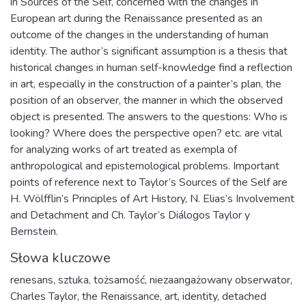
in Sources of the Self, concerned with the changes in
European art during the Renaissance presented as an
outcome of the changes in the understanding of human
identity. The author’s significant assumption is a thesis that
historical changes in human self-knowledge find a reflection
in art, especially in the construction of a painter’s plan, the
position of an observer, the manner in which the observed
object is presented. The answers to the questions: Who is
looking? Where does the perspective open? etc. are vital
for analyzing works of art treated as exempla of
anthropological and epistemological problems. Important
points of reference next to Taylor’s Sources of the Self are
H. Wölfflin’s Principles of Art History, N. Elias’s Involvement
and Detachment and Ch. Taylor’s Diálogos Taylor y
Bernstein.
Słowa kluczowe
renesans
,
sztuka
,
tożsamość
,
niezaangażowany obserwator
,
Charles Taylor
,
the Renaissance
,
art
,
identity
,
detached