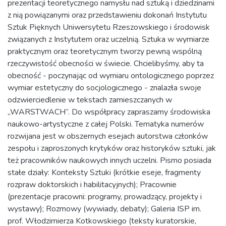
prezentacji teoretycznego namysłu nad sztuką i dziedzinami
z nią powiązanymi oraz przedstawieniu dokonań Instytutu
Sztuk Pięknych Uniwersytetu Rzeszowskiego i środowisk
związanych z Instytutem oraz uczelnią. Sztuka w wymiarze
praktycznym oraz teoretycznym tworzy pewną wspólną
rzeczywistość obecności w świecie. Chcielibyśmy, aby ta
obecność - poczynając od wymiaru ontologicznego poprzez
wymiar estetyczny do socjologicznego - znalazła swoje
odzwierciedlenie w tekstach zamieszczanych w
„WARSTWACH”. Do współpracy zapraszamy środowiska
naukowo-artystyczne z całej Polski. Tematyka numerów
rozwijana jest w obszernych esejach autorstwa członków
zespołu i zaproszonych krytyków oraz historyków sztuki, jak
też pracowników naukowych innych uczelni. Pismo posiada
stałe działy: Konteksty Sztuki (krótkie eseje, fragmenty
rozpraw doktorskich i habilitacyjnych); Pracownie
(prezentacje pracowni: programy, prowadzący, projekty i
wystawy); Rozmowy (wywiady, debaty); Galeria ISP im.
prof. Włodzimierza Kotkowskiego (teksty kuratorskie,