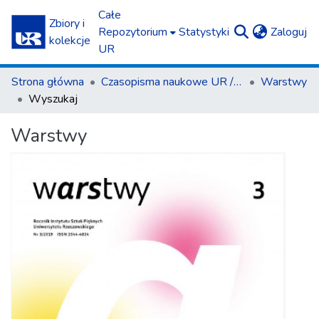
Całe
Zbiory i
(c
Repozytorium
Statystyki
Zaloguj
kolekcje
UR
Strona główna
Czasopisma naukowe UR / Scientific Journals
Warstwy
Wyszukaj
Warstwy