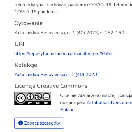
telemedycyna
,
e-zdrowie
,
pandemia COVID-19
,
telemedi
COVID-19 pandemic
Cytowanie
Acta Iuridica Resoviensia, nr 1 (40) 2023, s. 152-160
URI
https://repozytorium.ur.edu.pl/handle/item/9553
Kolekcje
Acta Iuridica Resoviensia nr 1 (40) 2023
Licencja Creative Commons
O ile nie zaznaczono inaczej, licenc
opisana jako
Attribution-NonComme
Poland
Zobacz szczegóły