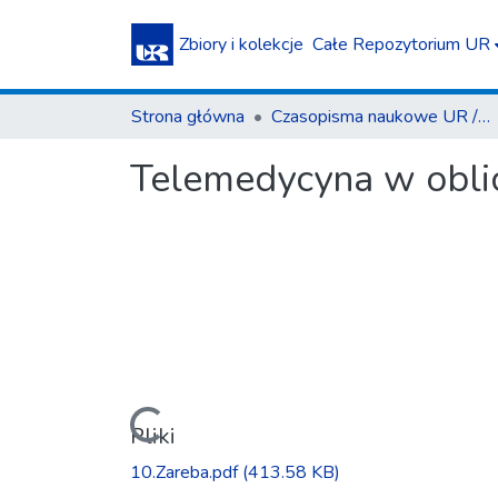
Zbiory i kolekcje
Całe Repozytorium UR
Strona główna
Czasopisma naukowe UR / Scientific Journals
Telemedycyna w obli
Ładowanie...
Pliki
10.Zareba.pdf
(413.58 KB)