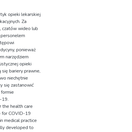
yk opieki lekarskiej
kacyjnych. Za
, czatów wideo lub
a personelem
stępowi
edycyny, ponieważ
nym narzędziem
istycznej opieki
się bariery prawne,
two niechętnie
ży się zastanowić
 formie
-19.
 the health care
re for COVID-19
in medical practice
lly developed to