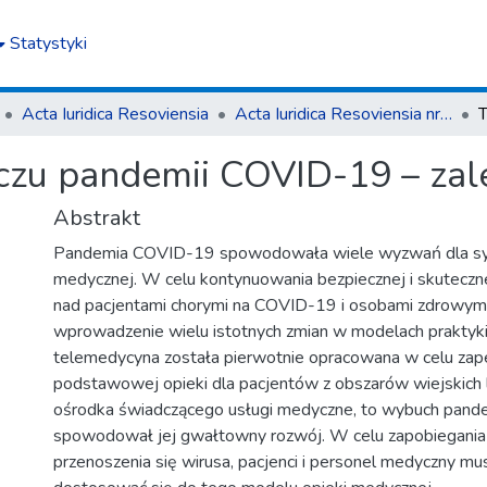
Statystyki
Acta Iuridica Resoviensia
Acta Iuridica Resoviensia nr 1 (40) 2023
czu pandemii COVID-19 – zale
Abstrakt
Pandemia COVID-19 spowodowała wiele wyzwań dla sy
medycznej. W celu kontynuowania bezpiecznej i skuteczn
nad pacjentami chorymi na COVID-19 i osobami zdrowymi
wprowadzenie wielu istotnych zmian w modelach praktyki 
telemedycyna została pierwotnie opracowana w celu zap
podstawowej opieki dla pacjentów z obszarów wiejskich 
ośrodka świadczącego usługi medyczne, to wybuch pan
spowodował jej gwałtowny rozwój. W celu zapobiegania i
przenoszenia się wirusa, pacjenci i personel medyczny mus