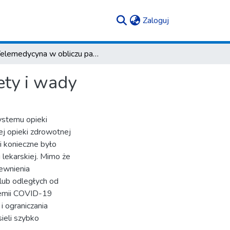
(current)
Zaloguj
Telemedycyna w obliczu pandemii COVID-19 – zalety i wady
ty i wady
stemu opieki
ej opieki zdrowotnej
 konieczne było
lekarskiej. Mimo że
ewnienia
lub odległych od
demii COVID-19
 ograniczania
ieli szybko