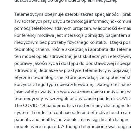
dostosować się do tego modelu opieki medycznej.
Telemedycyna obejmuje szeroki zakres specjalności i prakt
świadczonych przy użyciu technologii informacyjno-komuni
pomocą telefonów, zdalnych urządzeń, wiadomości e-mail
konferencji możliwa jest interakcja pomiędzy pacjentem 
medycznym bez potrzeby fizycznego kontaktu. Dzięki po
technologicznemu rośnie akceptacja i aprobata dla telem
ten model opieki zdrowotnej jest skutecznym i efektyw
poprawy jakości życia i dostępu do podstawowej i specjal
zdrowotnej. Jednakże w praktyce telemedycyny pojawiają 
etyczne i technologiczne, które powodują, że społeczeńs
korzysta z tego typu opieki zdrowotnej. Dlatego też nale
jakie zalety i wady ma wprowadzenie opieki medycznej w
telemedycyny, w szczególności w czasie pandemii COVID
The COVID-19 pandemic has created many challenges for
system. In order to continue safe and effective health ca
patients and healthy individuals, many significant changes 
models were required. Although telemedicine was origina