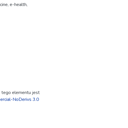
cine
,
e-health
,
ja tego elementu jest
rcial-NoDerivs 3.0