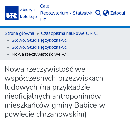
Całe
Zbiory i
(c
Repozytorium
Statystyki
Zaloguj
kolekcje
UR
Strona główna
Czasopisma naukowe UR / Scientific Journals
Słowo. Studia językoznawcze
Słowo. Studia językoznawcze nr 16/2025
Nowa rzeczywistość we współczesnych przezwiskach ludowych (na przykładzie nieoficjalnych antroponimów mieszkańców gminy Babice w powiecie chrzanowskim)
Nowa rzeczywistość we
współczesnych przezwiskach
ludowych (na przykładzie
nieoficjalnych antroponimów
mieszkańców gminy Babice w
powiecie chrzanowskim)