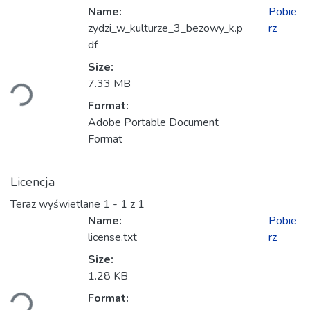
Name:
Pobie
zydzi_w_kulturze_3_bezowy_k.p
rz
df
dowanie...
Size:
7.33 MB
Format:
Adobe Portable Document
Format
Licencja
Teraz wyświetlane
1 - 1 z 1
Name:
Pobie
license.txt
rz
Size:
dowanie...
1.28 KB
Format: