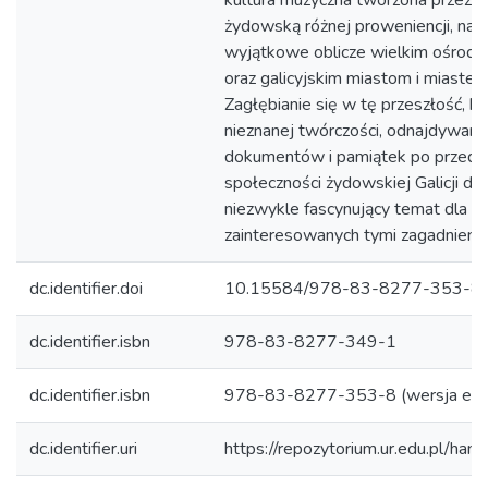
kultura muzyczna tworzona przez 
żydowską różnej proweniencji, na
wyjątkowe oblicze wielkim ośrodk
oraz galicyjskim miastom i miastec
Zagłębianie się w tę przeszłość, b
nieznanej twórczości, odnajdywanie
dokumentów i pamiątek po przedst
społeczności żydowskiej Galicji do
niezwykle fascynujący temat dla
zainteresowanych tymi zagadnienia
dc.identifier.doi
10.15584/978-83-8277-353-8
dc.identifier.isbn
978-83-8277-349-1
dc.identifier.isbn
978-83-8277-353-8 (wersja elek
dc.identifier.uri
https://repozytorium.ur.edu.pl/ha