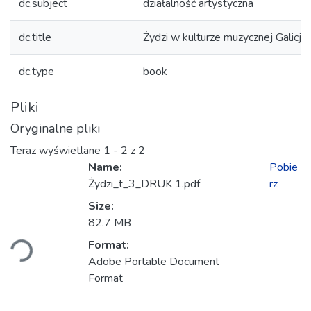
dc.subject
działalność artystyczna
dc.title
Żydzi w kulturze muzycznej Galicji.
dc.type
book
Pliki
Oryginalne pliki
Teraz wyświetlane
1 - 2 z 2
Name:
Pobie
Żydzi_t_3_DRUK 1.pdf
rz
Size:
dowanie...
82.7 MB
Format:
Adobe Portable Document
Format