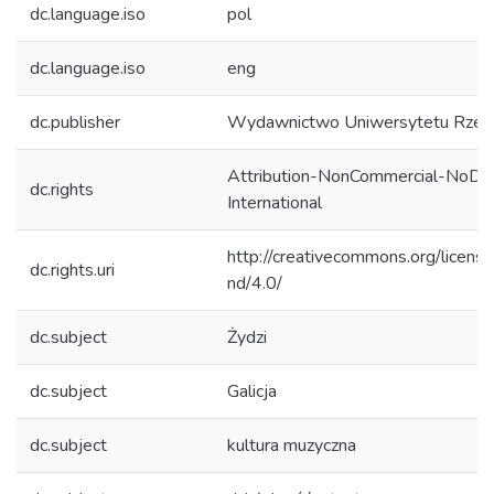
dc.language.iso
pol
dc.language.iso
eng
dc.publisher
Wydawnictwo Uniwersytetu Rzes
Attribution-NonCommercial-NoDeri
dc.rights
International
http://creativecommons.org/licens
dc.rights.uri
nd/4.0/
dc.subject
Żydzi
dc.subject
Galicja
dc.subject
kultura muzyczna