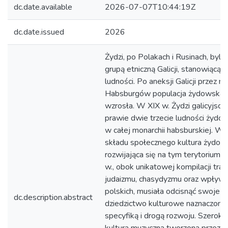
dc.date.available
2026-07-07T10:44:19Z
dc.date.issued
2026
Żydzi, po Polakach i Rusinach, byli n
grupą etniczną Galicji, stanowiącą
ludności. Po aneksji Galicji przez m
Habsburgów populacja żydowska 
wzrosła. W XIX w. Żydzi galicyjscy 
prawie dwie trzecie ludności żydow
w całej monarchii habsburskiej. W
składu społecznego kultura żydow
rozwijająca się na tym terytorium o
w., obok unikatowej kompilacji tra
judaizmu, chasydyzmu oraz wpływó
polskich, musiała odcisnąć swoje p
dc.description.abstract
dziedzictwo kulturowe naznaczone
specyfiką i drogą rozwoju. Szeroko