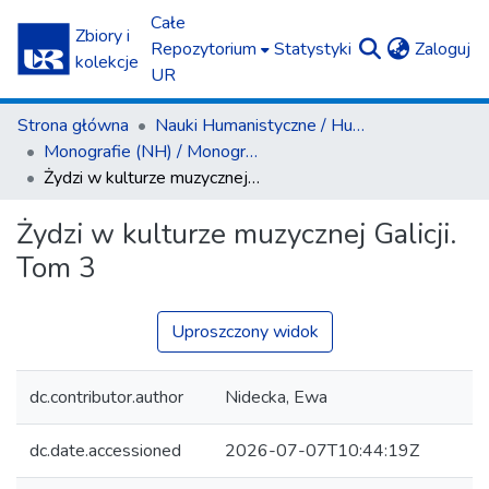
Całe
Zbiory i
(c
Repozytorium
Statystyki
Zaloguj
kolekcje
UR
Strona główna
Nauki Humanistyczne / Humanities
Monografie (NH) / Monographs (H)
Żydzi w kulturze muzycznej Galicji. Tom 3
Żydzi w kulturze muzycznej Galicji.
Tom 3
Uproszczony widok
dc.contributor.author
Nidecka, Ewa
dc.date.accessioned
2026-07-07T10:44:19Z