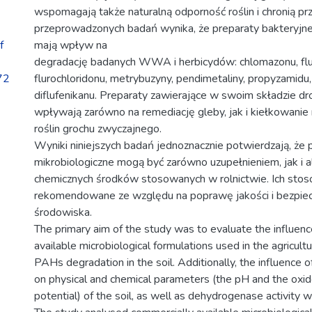
wspomagają także naturalną odporność roślin i chronią pr
przeprowadzonych badań wynika, że preparaty bakteryjn
f
mają wpływ na
degradację badanych WWA i herbicydów: chlomazonu, flu
72
flurochloridonu, metrybuzyny, pendimetaliny, propyzamidu
diflufenikanu. Preparaty zawierające w swoim składzie d
wpływają zarówno na remediację gleby, jak i kiełkowanie 
roślin grochu zwyczajnego.
Wyniki niniejszych badań jednoznacznie potwierdzają, że 
mikrobiologiczne mogą być zarówno uzupełnieniem, jak i a
chemicznych środków stosowanych w rolnictwie. Ich sto
rekomendowane ze względu na poprawę jakości i bezpi
środowiska.
The primary aim of the study was to evaluate the influenc
available microbiological formulations used in the agricult
PAHs degradation in the soil. Additionally, the influence 
on physical and chemical parameters (the pH and the oxi
potential) of the soil, as well as dehydrogenase activity 