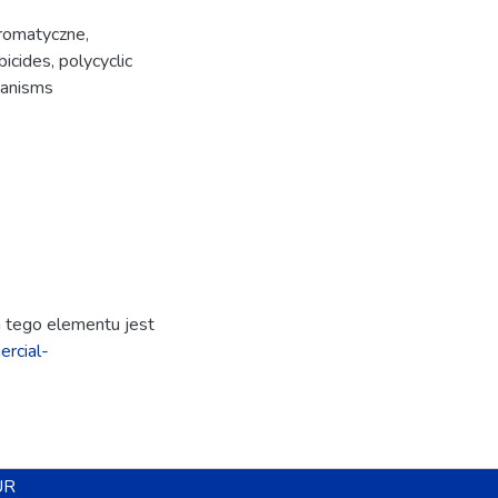
romatyczne
,
bicides
,
polycyclic
ganisms
ja tego elementu jest
rcial-
UR