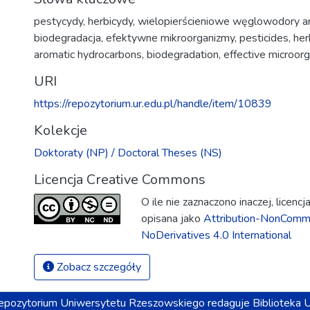
pestycydy
,
herbicydy
,
wielopierścieniowe węglowodory a
biodegradacja
,
efektywne mikroorganizmy
,
pesticides
,
her
aromatic hydrocarbons
,
biodegradation
,
effective microor
URI
https://repozytorium.ur.edu.pl/handle/item/10839
Kolekcje
Doktoraty (NP) / Doctoral Theses (NS)
Licencja Creative Commons
O ile nie zaznaczono inaczej, licenc
opisana jako
Attribution-NonComme
NoDerivatives 4.0 International
Zobacz szczegóły
epozytorium
Uniwersytetu Rzeszowskiego
redaguje
Biblioteka 