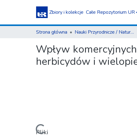
Zbiory i kolekcje
Całe Repozytorium UR
Strona główna
Nauki Przyrodnicze / Natural Sciences
Wpływ komercyjnych 
herbicydów i wielop
Ładowanie...
Pliki