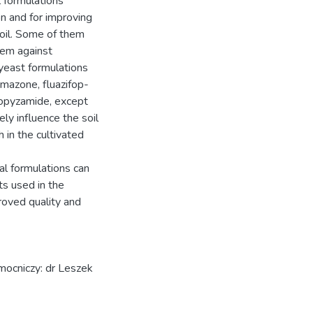
 formulations
on and for improving
soil. Some of them
hem against
yeast formulations
omazone, fluazifop-
propyzamide, except
ely influence the soil
 in the cultivated
cal formulations can
ts used in the
roved quality and
mocniczy: dr Leszek