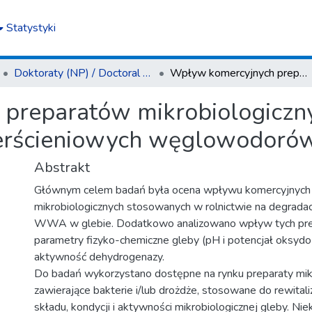
Statystyki
Doktoraty (NP) / Doctoral Theses (NS)
Wpływ komercyjnych preparatów mikrobiologicznych na degradację herbicydów i wielopierścieniowych węglowodorów aromatycznych
preparatów mikrobiologiczny
ierścieniowych węglowodoró
Abstrakt
Głównym celem badań była ocena wpływu komercyjnych
mikrobiologicznych stosowanych w rolnictwie na degradac
WWA w glebie. Dodatkowo analizowano wpływ tych pr
parametry fizyko-chemiczne gleby (pH i potencjał oksydo
aktywność dehydrogenazy.
Do badań wykorzystano dostępne na rynku preparaty mikr
zawierające bakterie i/lub drożdże, stosowane do rewitali
składu, kondycji i aktywności mikrobiologicznej gleby. Niek