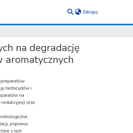
(current)
Zaloguj
ch na degradację
w aromatycznych
 preparatów
ję herbicydów i
eparatów na
-redukcyjny) oraz
obiologiczne,
zacji, poprawy
tóre z nich