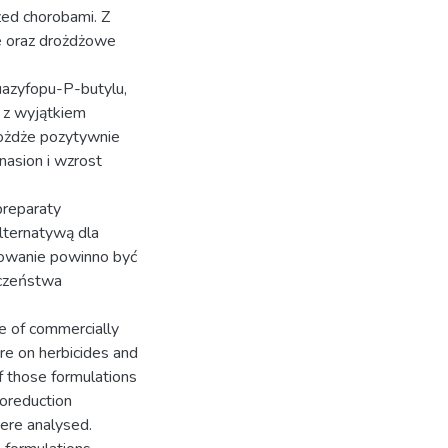
zed chorobami. Z
e oraz drożdżowe
azyfopu-P-butylu,
, z wyjątkiem
rożdże pozytywnie
nasion i wzrost
preparaty
lternatywą dla
sowanie powinno być
eczeństwa
e of commercially
ure on herbicides and
of those formulations
doreduction
were analysed.