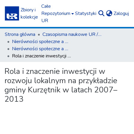
Całe
Zbiory i
(c
Repozytorium
Statystyki
Zaloguj
kolekcje
UR
Strona główna
Czasopisma naukowe UR / Scientific Journals
Nierówności społeczne a wzrost gospodarczy
Nierówności społeczne a wzrost gospodarczy z. 40(4)/2014
Rola i znaczenie inwestycji w rozwoju lokalnym na przykładzie gminy Kurzętnik w latach 2007–2013
Rola i znaczenie inwestycji w
rozwoju lokalnym na przykładzie
gminy Kurzętnik w latach 2007–
2013