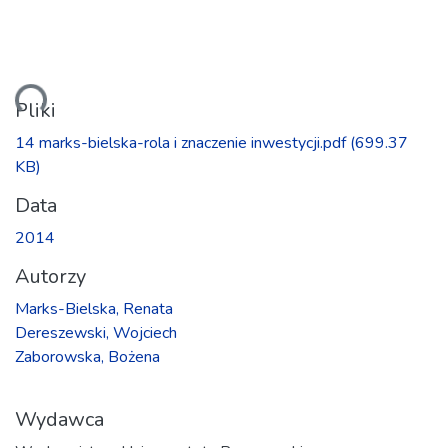
anie...
Pliki
14 marks-bielska-rola i znaczenie inwestycji.pdf
(699.37
KB)
Data
2014
Autorzy
Marks-Bielska, Renata
Dereszewski, Wojciech
Zaborowska, Bożena
Wydawca