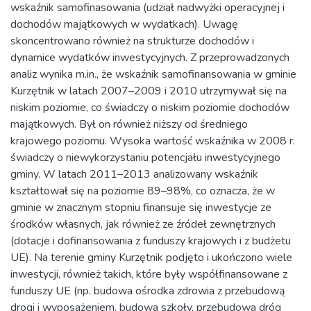
wskaźnik samofinasowania (udział nadwyżki operacyjnej i
dochodów majątkowych w wydatkach). Uwagę
skoncentrowano również na strukturze dochodów i
dynamice wydatków inwestycyjnych. Z przeprowadzonych
analiz wynika m.in., że wskaźnik samofinansowania w gminie
Kurzętnik w latach 2007–2009 i 2010 utrzymywał się na
niskim poziomie, co świadczy o niskim poziomie dochodów
majątkowych. Był on również niższy od średniego
krajowego poziomu. Wysoka wartość wskaźnika w 2008 r.
świadczy o niewykorzystaniu potencjału inwestycyjnego
gminy. W latach 2011–2013 analizowany wskaźnik
kształtował się na poziomie 89–98%, co oznacza, że w
gminie w znacznym stopniu finansuje się inwestycje ze
środków własnych, jak również ze źródeł zewnętrznych
(dotacje i dofinansowania z funduszy krajowych i z budżetu
UE). Na terenie gminy Kurzętnik podjęto i ukończono wiele
inwestycji, również takich, które były współfinansowane z
funduszy UE (np. budowa ośrodka zdrowia z przebudową
drogi i wyposażeniem, budowa szkoły, przebudowa dróg