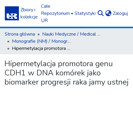
Całe
Zbiory i
(c
Repozytorium
Statystyki
Zaloguj
kolekcje
UR
Strona główna
Nauki Medyczne / Medical Sciences
Monografie (NM) / Monographs (MS)
Hipermetylacja promotora genu CDH1 w DNA komórek jako biomarker progresji raka jamy ustnej
Hipermetylacja promotora genu
CDH1 w DNA komórek jako
biomarker progresji raka jamy ustnej