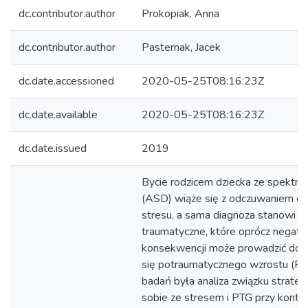
dc.contributor.author
Prokopiak, Anna
dc.contributor.author
Pasternak, Jacek
dc.date.accessioned
2020-05-25T08:16:23Z
dc.date.available
2020-05-25T08:16:23Z
dc.date.issued
2019
Bycie rodzicem dziecka ze spektr
(ASD) wiąże się z odczuwaniem ch
stresu, a sama diagnoza stanowi p
traumatyczne, które oprócz negat
konsekwencji może prowadzić do p
się potraumatycznego wzrostu (PT
badań była analiza związku strategi
sobie ze stresem i PTG przy kontro