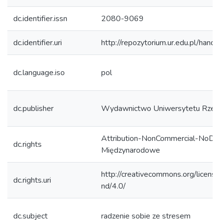
dc.identifier.issn
2080-9069
dc.identifier.uri
http://repozytorium.ur.edu.pl/hand
dc.language.iso
pol
dc.publisher
Wydawnictwo Uniwersytetu Rzes
Attribution-NonCommercial-NoDeri
dc.rights
Międzynarodowe
http://creativecommons.org/licens
dc.rights.uri
nd/4.0/
dc.subject
radzenie sobie ze stresem