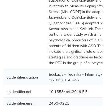
adaptation of Ogińska-Bulik and Ju
Inventory to Measure Coping Strat
Stress (Mini-COPE) in the adaptat
Juczyński and Ogińska-Bulik and th
Questionnaire (GQ-6) adapted by
Kossakowska and Kwiatek. The res
part of a wider study which aims to
psychological predictors of PTG in 
parents of children with ASD. The 
indicate the significant role of posi
strategies and gratitude as factors
the PTG in the group of surveyed p
Edukacja – Technika – Informatyka 
dc.identifier.citation
1(2019), s. 46–52
dc.identifier.doi
10.15584/eti.2019.5.5
dc.identifier.eissn
2450-9221