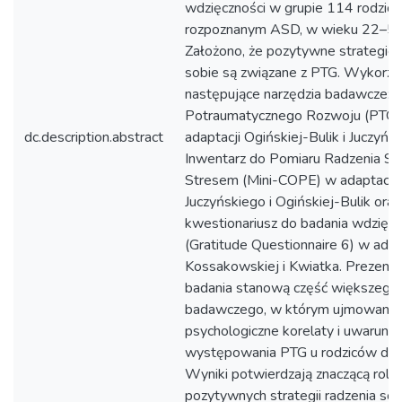
wdzięczności w grupie 114 rodzicó
rozpoznanym ASD, w wieku 22–51 
Założono, że pozytywne strategie 
sobie są związane z PTG. Wykorzy
następujące narzędzia badawcze: 
Potraumatycznego Rozwoju (PTGI
dc.description.abstract
adaptacji Ogińskiej-Bulik i Juczyńs
Inwentarz do Pomiaru Radzenia So
Stresem (Mini-COPE) w adaptacji
Juczyńskiego i Ogińskiej-Bulik oraz
kwestionariusz do badania wdzięc
(Gratitude Questionnaire 6) w adap
Kossakowskiej i Kwiatka. Prezen
badania stanową część większego 
badawczego, w którym ujmowano
psychologiczne korelaty i uwarunk
występowania PTG u rodziców dzie
Wyniki potwierdzają znaczącą rolę
pozytywnych strategii radzenia sob