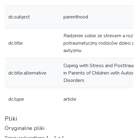
dc.subject
parenthood
Radzenie sobie ze stresem a rozw
dc.title
potraumatyczny rodziców dzieci ze
autyzmu
Coping with Stress and Posttraum
dc.title.alternative
in Parents of Children with Autis
Disorders
dc.type
article
Pliki
Oryginalne pliki