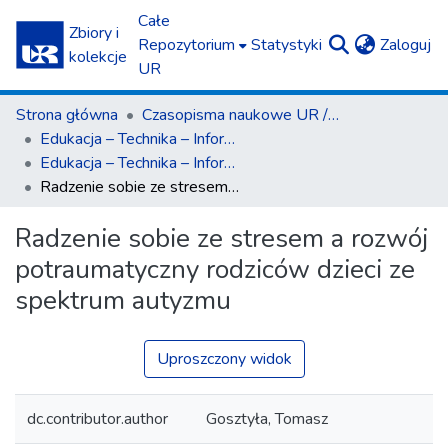
Całe
Zbiory i
(c
Repozytorium
Statystyki
Zaloguj
kolekcje
UR
Strona główna
Czasopisma naukowe UR / Scientific Journals
Edukacja – Technika – Informatyka
Edukacja – Technika – Informatyka nr specjalny 1(2019)
Radzenie sobie ze stresem a rozwój potraumatyczny rodziców dzieci ze spektrum autyzmu
Radzenie sobie ze stresem a rozwój
potraumatyczny rodziców dzieci ze
spektrum autyzmu
Uproszczony widok
dc.contributor.author
Gosztyła, Tomasz