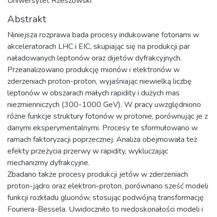
Uniwersytet Rzeszowski
Abstrakt
Niniejsza rozprawa bada procesy indukowane fotonami w
akceleratorach LHC i EIC, skupiając się na produkcji par
naładowanych leptonów oraz dijetów dyfrakcyjnych.
Przeanalizowano produkcję mionów i elektronów w
zderzeniach proton-proton, wyjaśniając niewielką liczbę
leptonów w obszarach małych rapidity i dużych mas
niezmienniczych (300-1000 GeV). W pracy uwzględniono
różne funkcje struktury fotonów w protonie, porównując je z
danymi eksperymentalnymi. Procesy te sformułowano w
ramach faktoryzacji poprzecznej. Analiza obejmowała też
efekty przeżycia przerwy w rapidity, wykluczając
mechanizmy dyfrakcyjne.
Zbadano także procesy produkcji jetów w zderzeniach
proton-jądro oraz elektron-proton, porównano sześć modeli
funkcji rozkładu gluonów, stosując podwójną transformację
Fouriera-Bessela. Uwidoczniło to niedoskonałości modeli i