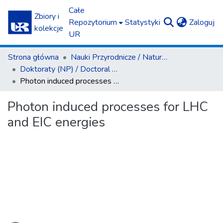
Całe
Zbiory i
(c
Repozytorium
Statystyki
Zaloguj
kolekcje
UR
Strona główna
Nauki Przyrodnicze / Natural Sciences
Doktoraty (NP) / Doctoral Theses (NS)
Photon induced processes for LHC and EIC energies
Photon induced processes for LHC
and EIC energies