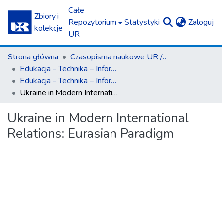
Całe
Zbiory i
(c
Repozytorium
Statystyki
Zaloguj
kolekcje
UR
Strona główna
Czasopisma naukowe UR / Scientific Journals
Edukacja – Technika – Informatyka
Edukacja – Technika – Informatyka nr 2(28)2019
Ukraine in Modern International Relations: Eurasian Paradigm
Ukraine in Modern International
Relations: Eurasian Paradigm