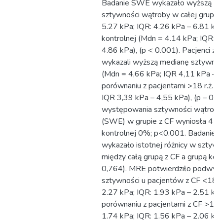
Badanie SWE wykazało wyższą m
sztywności wątroby w całej grupie
5.27 kPa; IQR: 4.26 kPa – 6.81 kP
kontrolnej (Mdn = 4.14 kPa; IQR: 
4.86 kPa), (p < 0.001). Pacjenci z 
wykazali wyższą medianę sztywn
(Mdn = 4,66 kPa; IQR 4,11 kPa – 
porównaniu z pacjentami >18 r.ż. (
IQR 3,39 kPa – 4,55 kPa), (p – 0,
występowania sztywności wątrob
(SWE) w grupie z CF wyniosła 41
kontrolnej 0%; p<0.001. Badanie 
wykazało istotnej różnicy w sztyw
między całą grupą z CF a grupą kon
0,764). MRE potwierdziło podwyż
sztywności u pacjentów z CF <18 r
2.27 kPa; IQR: 1.93 kPa – 2.51 kP
porównaniu z pacjentami z CF >18 
1.74 kPa; IQR: 1.56 kPa – 2.06 kPa