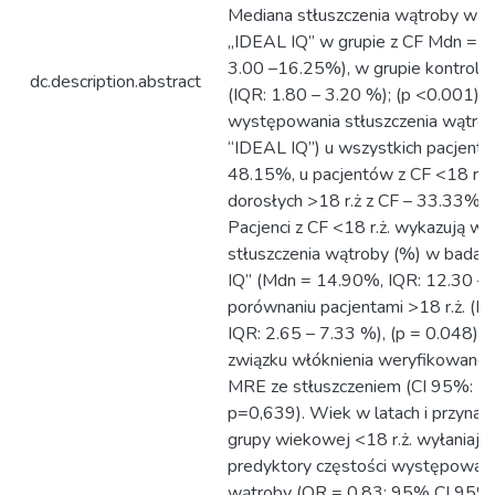
Mediana stłuszczenia wątroby w 
„IDEAL IQ” w grupie z CF Mdn = 5
3.00 –16.25%), w grupie kontrol
dc.description.abstract
(IQR: 1.80 – 3.20 %); (p <0.001).
występowania stłuszczenia wątr
“IDEAL IQ”) u wszystkich pacjentó
48.15%, u pacjentów z CF <18 r.ż.
dorosłych >18 r.ż z CF – 33.33%; 
Pacjenci z CF <18 r.ż. wykazują wy
stłuszczenia wątroby (%) w bada
IQ” (Mdn = 14.90%, IQR: 12.30 –
porównaniu pacjentami >18 r.ż. (
IQR: 2.65 – 7.33 %), (p = 0.048).
związku włóknienia weryfikowane
MRE ze stłuszczeniem (CI 95%: - 
p=0,639). Wiek w latach i przynal
grupy wiekowej <18 r.ż. wyłaniają 
predyktory częstości występowani
wątroby (OR = 0,83; 95% CI 95%: 