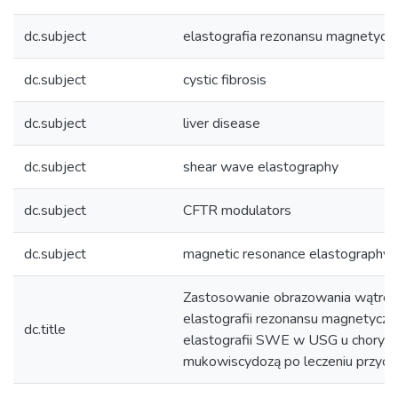
dc.subject
elastografia rezonansu magnetycz
dc.subject
cystic fibrosis
dc.subject
liver disease
dc.subject
shear wave elastography
dc.subject
CFTR modulators
dc.subject
magnetic resonance elastography
Zastosowanie obrazowania wątro
elastografii rezonansu magnetyczn
dc.title
elastografii SWE w USG u chorych
mukowiscydozą po leczeniu przy