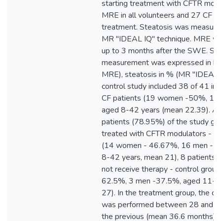
starting treatment with CFTR modu
MRE in all volunteers and 27 CF p
treatment. Steatosis was measure
MR "IDEAL IQ" technique. MRE w
up to 3 months after the SWE. Sti
measurement was expressed in k
MRE), steatosis in % (MR "IDEAL
control study included 38 of 41 init
CF patients (19 women -50%, 19
aged 8-42 years (mean 22.39). A t
patients (78.95%) of the study g
treated with CFTR modulators - t
(14 women - 46.67%, 16 men - 
8-42 years, mean 21), 8 patients 
not receive therapy - control grou
62.5%, 3 men -37.5%, aged 11-4
27). In the treatment group, the c
was performed between 28 and 54
the previous (mean 36.6 months). 