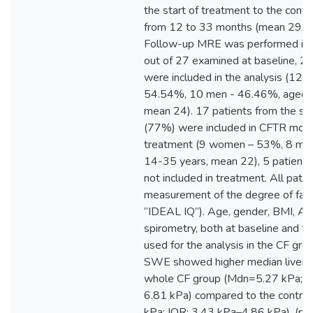
the start of treatment to the con
from 12 to 33 months (mean 29.9
Follow-up MRE was performed in 
out of 27 examined at baseline, 2
were included in the analysis (12
54.54%, 10 men - 46.46%, aged 
mean 24). 17 patients from the st
(77%) were included in CFTR modu
treatment (9 women – 53%, 8 me
14-35 years, mean 22), 5 patient
not included in treatment. All pat
measurement of the degree of fatt
“IDEAL IQ”). Age, gender, BMI, As
spirometry, both at baseline and f
used for the analysis in the CF gro
SWE showed higher median liver st
whole CF group (Mdn=5.27 kPa; I
6.81 kPa) compared to the contro
kPa; IQR: 3.43 kPa–4.86 kPa), (p<