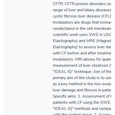
CFTR. CFTR protein disorders lead
range of liver and biliary diseases, 
cystic fibrosis liver disease (CFLD
modulators are drugs that increase
conductance in the cell membrane.
scientific work uses SWE in USG 
Elastography) and MRE (Magnetic
Elastography) to assess liver dama
with CF before and after treatmen
modulators. MRI allows for quantit
measurement of liver steatosis (%)
"IDEAL IQ" technique. Aim of the s
primary aim of the study is to use
as a key method in the non-invasiv
liver damage and fibrosis in patient
Specific aims: 1. Assessment of liv
patients with CF using the SWE,
"IDEAL-IQ" methods and comparis
with the control group. 2. Assessme