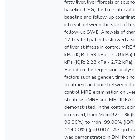
fatty liver, liver fibrosis or spleno
baseline USG, the time interval b
baseline and follow-up examinatio
interval between the start of trea
follow-up SWE. Analysis of change
17 treated patients showed a signi
of liver stiffness in control MRE 
kPa (IQR: 1.59 kPa - 2.28 kPa) t
kPa (IQR: 2.28 kPa - 2.72 kPa), (
Based on the regression analysis, n
factors such as gender, time since th
treatment and time between the b
control MRE examination on liver s
steatosis (MRE and MR "IDEAL-I
demonstrated. In the control spi
increased, from Mdn=82.00% (IQR
96.00%) to Mdn=99.00% (IQR: 8
114.00%) (p=0.007). A significan
was demonstrated in BMI from M