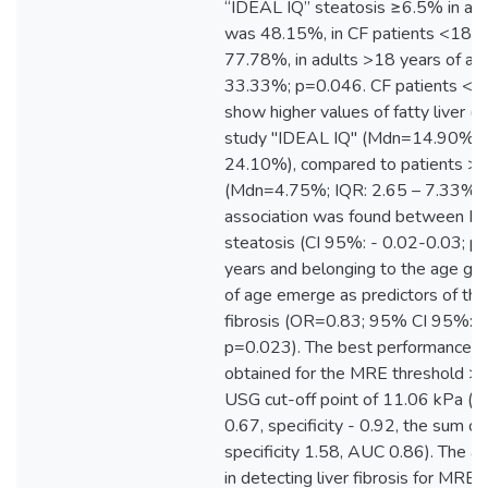
“IDEAL IQ” steatosis ≥6.5% in all 
was 48.15%, in CF patients <18 ye
77.78%, in adults >18 years of ag
33.33%; p=0.046. CF patients <18
show higher values of fatty liver (
study "IDEAL IQ" (Mdn=14.90%, I
24.10%), compared to patients >1
(Mdn=4.75%; IQR: 2.65 – 7.33%),
association was found between MR
steatosis (CI 95%: - 0.02-0.03; p
years and belonging to the age gr
of age emerge as predictors of the
fibrosis (OR=0.83; 95% CI 95%: 0
p=0.023). The best performance r
obtained for the MRE threshold >2
USG cut-off point of 11.06 kPa (sen
0.67, specificity - 0.92, the sum of
specificity 1.58, AUC 0.86). The 
in detecting liver fibrosis for MR