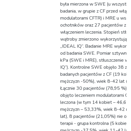
była mierzona w SWE (u wszystki
badania, w grupie z CF przed włąc
modulatorami CFTR) i MRE u wszy
ochotników oraz 27 pacjentów z C
włączeniem leczenia. Stopień stłus
wątroby zmierzono wykorzystując 
„IDEAL IQ”. Badanie MRE wykona
od badania SWE. Pomiar sztywnoś
kPa (SWE i MRE), stłuszczenie 
IQ”). Kontrolne SWE objęło 38 z 
badanych pacjentów z CF (19 kobi
mężczyzn -50%), wiek 8-42 lat (śr
Łącznie 30 pacjentów (78,95 %) b
objęto leczeniem modulatorami CF
leczona (w tym 14 kobiet – 46,67
mężczyzn – 53,33%, wiek 8-42 r.ż,
lat), 8 pacjentów (21,05%) nie o
terapii - grupa kontrolna (5 kobiet
mężczyzn -37,5%, wiek 11-42 lata.