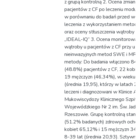
z grupą kontrolną 2. Ocena zmian 
pacjentów z CF po leczeniu modul
w porównaniu do badań przed włą
leczenia z wykorzystaniem meto
oraz oceny stłuszczenia wątroby 
„IDEAL-IQ” 3. Ocena monitorowani
wątroby u pacjentów z CF przy uży
nieinwazyjnych metod SWE i MRE M
metody: Do badania włączono 84 
(48.8%) pacjentów z CF, 22 kobie
19 mężczyzn (46,34%), w wieku 5
(średnia 19,95), którzy w latach 
leczeni i diagnozowani w Klinice Ale
Mukowiscydozy Klinicznego Szpita
Wojewódzkiego Nr 2 im. Św. Jadwi
Rzeszowie. Grupę kontrolną stano
(51.2% badanych) zdrowych ochot
kobiet 65,12% i 15 mężczyzn 34,
8-39 lat (średnia 20,93). Sztywno