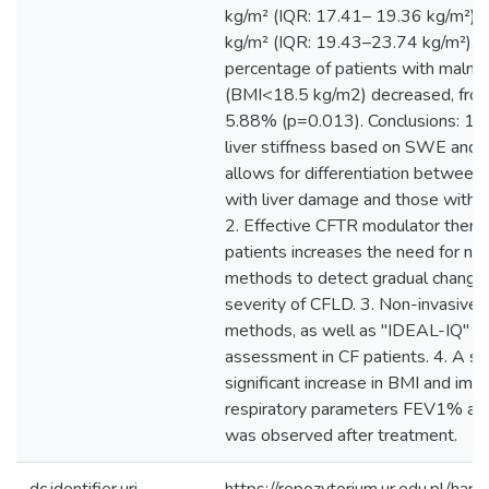
kg/m² (IQR: 17.41– 19.36 kg/m²)
kg/m² (IQR: 19.43–23.74 kg/m²), (
percentage of patients with malnut
(BMI<18.5 kg/m2) decreased, fro
5.88% (p=0.013). Conclusions: 1.
liver stiffness based on SWE and
allows for differentiation between
with liver damage and those with a 
2. Effective CFTR modulator thera
patients increases the need for no
methods to detect gradual changes
severity of CFLD. 3. Non-invasi
methods, as well as "IDEAL-IQ" MR
assessment in CF patients. 4. A sta
significant increase in BMI and imp
respiratory parameters FEV1% 
was observed after treatment.