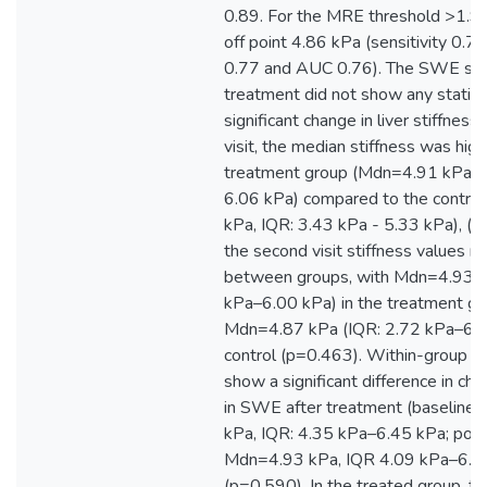
0.89. For the MRE threshold >1.9 
off point 4.86 kPa (sensitivity 0.79,
0.77 and AUC 0.76). The SWE stu
treatment did not show any statisti
significant change in liver stiffness.
visit, the median stiffness was high
treatment group (Mdn=4.91 kPa, I
6.06 kPa) compared to the contro
kPa, IQR: 3.43 kPa - 5.33 kPa), (p
the second visit stiffness values r
between groups, with Mdn=4.93 k
kPa–6.00 kPa) in the treatment gr
Mdn=4.87 kPa (IQR: 2.72 kPa–6.86
control (p=0.463). Within-group an
show a significant difference in cha
in SWE after treatment (baseline
kPa, IQR: 4.35 kPa–6.45 kPa; pos
Mdn=4.93 kPa, IQR 4.09 kPa–6.00
(p=0.590). In the treated group, t