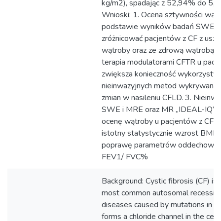
kg/m2), spadając z 52,94% do 5,
Wnioski: 1. Ocena sztywności wąt
podstawie wyników badań SWE i
zróżnicować pacjentów z CF z usz
wątroby oraz ze zdrową wątrobą. 
terapia modulatorami CFTR u pacj
zwiększa konieczność wykorzysty
nieinwazyjnych metod wykrywania
zmian w nasileniu CFLD. 3. Nieinw
SWE i MRE oraz MR „IDEAL-IQ” u
ocenę wątroby u pacjentów z CF.
istotny statystycznie wzrost BMI p
poprawę parametrów oddechowyc
FEV1/ FVC%
Background: Cystic fibrosis (CF) is 
most common autosomal recessive
diseases caused by mutations in a 
forms a chloride channel in the ce