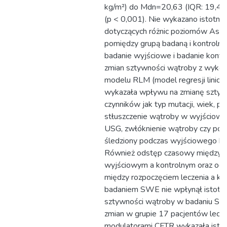
kg/m²) do Mdn=20,63 (IQR: 19,44
(p < 0,001). Nie wykazano istotny
dotyczących różnic poziomów AspA
pomiędzy grupą badaną i kontroln
badanie wyjściowe i badanie kontro
zmian sztywności wątroby z wykor
modelu RLM (model regresji liniow
wykazała wpływu na zmianę sztywn
czynników jak typ mutacji, wiek, p
stłuszczenie wątroby w wyjściow
USG, zwłóknienie wątroby czy pow
śledziony podczas wyjściowego b
Również odstęp czasowy między 
wyjściowym a kontrolnym oraz od
między rozpoczęciem leczenia a ko
badaniem SWE nie wpłynął istotni
sztywności wątroby w badaniu SW
zmian w grupie 17 pacjentów lecz
modulatorami CFTR wykazała isto