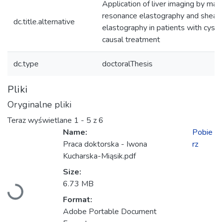
Application of liver imaging by mag
resonance elastography and shear
dc.title.alternative
elastography in patients with cystic
causal treatment
dc.type
doctoralThesis
Pliki
Oryginalne pliki
Teraz wyświetlane
1 - 5 z 6
Name:
Pobie
Praca doktorska - Iwona
rz
Kucharska-Miąsik.pdf
Size:
Ładowanie...
6.73 MB
Format:
Adobe Portable Document