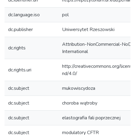
dc.identifier.uri
https://repozytorium.ur.edu.pl/ha
dc.language.iso
pol
dc.publisher
Uniwersytet Rzeszowski
Attribution-NonCommercial-NoDeri
dc.rights
International
http://creativecommons.org/licens
dc.rights.uri
nd/4.0/
dc.subject
mukowiscydoza
dc.subject
choroba wątroby
dc.subject
elastografia fali poprzecznej
dc.subject
modulatory CFTR