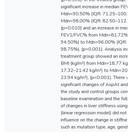
significant increase in median FE
Mdn=90.50% (IQR: 71.25–100.2
Mdn=98.00% (IQR: 82.50–112.2
(p=0.010) and an increase in medi
FEV1/FVC% from Mdn=81.72% (I
94.50%) to Mdn=96.00% (IQR: 8
98.75%), (p=0.001). Analysis inclu
treatment group showed an increa
BMI (kg/m²) from Mdn=18.77 kg/m
17.32–21.42 kg/m²) to Mdn=20.6
23.94 kg/m²), (p<0.001). There w
significant changes of AspAt and
the study and control groups comp
baseline examination and the follo
of changes in liver stiffness usin
(linear regression model) did not 
influence on the change in stiffness
such as mutation type, age, gende