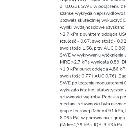
p=0,023). SWE w połączeniu z M
szanse wykrycia nieprawidłowości 
pozwala skuteczniej wykluczyć CF
wyniki wydajnościowe uzyskano d
>2,7 kPa z punktem odcięcia USG
(czułość - 0,67, swoistość - 0,92, 
swoistości 1,58, przy AUC 0,86).
SWE w wykrywaniu włóknienia wą
MRE >2,7 kPa wyniosła 0,89. Dla
>1,9 kPa punkt odcięcia 4,86 kPa (
swoistość 0,77 i AUC 0,76). Badan
SWE po leczeniu modulatorami CF
wykazało istotnej statystycznie zm
sztywności wątroby. Podczas pier
mediana sztywności była nieznacz
grupie leczonej (Mdn=4,91 kPa, IQ
6,06 kPa) w porównaniu z grupą ko
(Mdn=4,39 kPa, IQR: 3,43 kPa –5