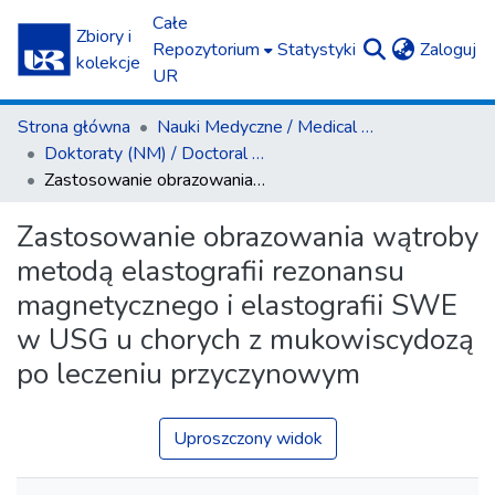
Całe
Zbiory i
(c
Repozytorium
Statystyki
Zaloguj
kolekcje
UR
Strona główna
Nauki Medyczne / Medical Sciences
Doktoraty (NM) / Doctoral Theses (MS)
Zastosowanie obrazowania wątroby metodą elastografii rezonansu magnetycznego i elastografii SWE w USG u chorych z mukowiscydozą po leczeniu przyczynowym
Zastosowanie obrazowania wątroby
metodą elastografii rezonansu
magnetycznego i elastografii SWE
w USG u chorych z mukowiscydozą
po leczeniu przyczynowym
Uproszczony widok