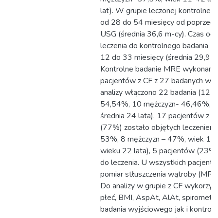
lat). W grupie leczonej kontroln
od 28 do 54 miesięcy od poprzedn
USG (średnia 36,6 m-cy). Czas od 
leczenia do kontrolnego badania 
12 do 33 miesięcy (średnia 29,9 m
Kontrolne badanie MRE wykonano
pacjentów z CF z 27 badanych wyj
analizy włączono 22 badania (12 k
54,54%, 10 mężczyzn- 46,46%, wi
średnia 24 lata). 17 pacjentów z b
(77%) zostało objętych leczeniem 
53%, 8 mężczyzn – 47%, wiek 14-3
wieku 22 lata), 5 pacjentów (23%)
do leczenia. U wszystkich pacjen
pomiar stłuszczenia wątroby (MR „
Do analizy w grupie z CF wykorzys
płeć, BMI, AspAt, AlAt, spirometri
badania wyjściowego jak i kontroln