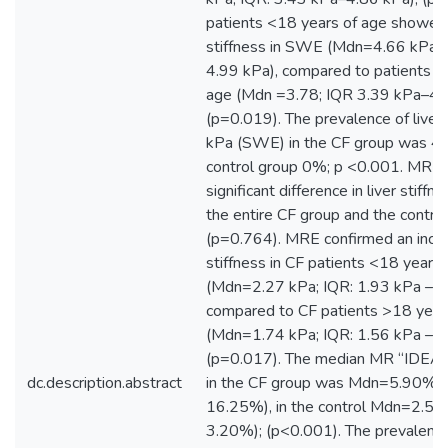
patients <18 years of age showed
stiffness in SWE (Mdn=4.66 kPa;
4.99 kPa), compared to patients >
age (Mdn =3.78; IQR 3.39 kPa–4.
(p=0.019). The prevalence of liver 
kPa (SWE) in the CF group was 41
control group 0%; p <0.001. MRE 
significant difference in liver stif
the entire CF group and the contro
(p=0.764). MRE confirmed an incr
stiffness in CF patients <18 years 
(Mdn=2.27 kPa; IQR: 1.93 kPa – 2
compared to CF patients >18 year
(Mdn=1.74 kPa; IQR: 1.56 kPa – 2
(p=0.017). The median MR “IDEAL 
dc.description.abstract
in the CF group was Mdn=5.90% (
16.25%), in the control Mdn=2.5
3.20%); (p<0.001). The prevalenc