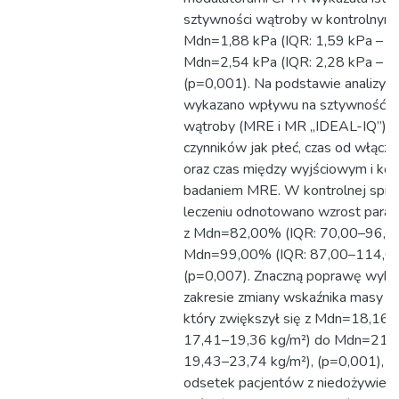
sztywności wątroby w kontrolnym
Mdn=1,88 kPa (IQR: 1,59 kPa – 2
Mdn=2,54 kPa (IQR: 2,28 kPa – 2,
(p=0,001). Na podstawie analizy re
wykazano wpływu na sztywność i s
wątroby (MRE i MR „IDEAL-IQ”) ta
czynników jak płeć, czas od włącze
oraz czas między wyjściowym i ko
badaniem MRE. W kontrolnej spiro
leczeniu odnotowano wzrost par
z Mdn=82,00% (IQR: 70,00–96,0
Mdn=99,00% (IQR: 87,00–114,0
(p=0,007). Znaczną poprawę wyk
zakresie zmiany wskaźnika masy cia
który zwiększył się z Mdn=18,16 k
17,41–19,36 kg/m²) do Mdn=21,5
19,43–23,74 kg/m²), (p=0,001), zm
odsetek pacjentów z niedożywien