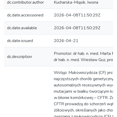
dc.contributor.author
Kucharska-Miąsik, Iwona
dc.date.accessioned
2026-04-08T11:50:29Z
dc.date.available
2026-04-08T11:50:29Z
dc.date.issued
2026-04-21
Promotor: dr hab. n. med. Marta Rac
dc.description
dr hab. n. med. Wiesław Guz, prof.
Wstęp: Mukowiscydoza (CF) jest j
najczęstszych chorób genetycznyc
autosomalnych recesywnych wywo
mutacjami w białku tworzącym kan
w błonie komórkowej – CFTR. Zabu
CFTR prowadzą do schorzeń wątro
żółciowych, określanych jako chor
związana z mukowiscydozą (CFLD –