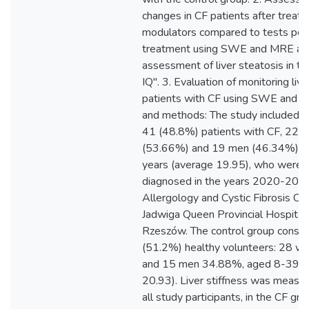
changes in CF patients after trea
modulators compared to tests per
treatment using SWE and MRE an
assessment of liver steatosis in 
IQ". 3. Evaluation of monitoring liv
patients with CF using SWE and M
and methods: The study included 84
41 (48.8%) patients with CF, 22
(53.66%) and 19 men (46.34%), 
years (average 19.95), who were 
diagnosed in the years 2020-2022
Allergology and Cystic Fibrosis Clin
Jadwiga Queen Provincial Hospital 
Rzeszów. The control group consis
(51.2%) healthy volunteers: 28
and 15 men 34.88%, aged 8-39 ye
20.93). Liver stiffness was measu
all study participants, in the CF gr