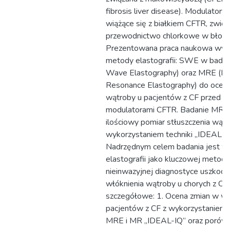
fibrosis liver disease). Modulatory
wiążące się z białkiem CFTR, zwię
przewodnictwo chlorkowe w błoni
Prezentowana praca naukowa wyko
metody elastografii: SWE w bada
Wave Elastography) oraz MRE (Ma
Resonance Elastography) do ocen
wątroby u pacjentów z CF przed i p
modulatorami CFTR. Badanie MR u
ilościowy pomiar stłuszczenia wątr
wykorzystaniem techniki „IDEAL IQ”
Nadrzędnym celem badania jest w
elastografii jako kluczowej metod
nieinwazyjnej diagnostyce uszkodze
włóknienia wątroby u chorych z CF.
szczegółowe: 1. Ocena zmian w wą
pacjentów z CF z wykorzystanie
MRE i MR „IDEAL-IQ” oraz porów