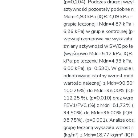
(p=0,204). Podczas drugiej wizyty
sztywności pozostały podobne mię
Mdn=4,93 kPa (IQR: 4,09 kPa – 6
grupie leczonej i Mdn=4,87 kPa (I
6,86 kPa) w grupie kontrolnej (p=0
wewnątrzgrupowa nie wykazała ist
zmiany sztywności w SWE po lecz
(wyjściowo Mdn=5,12 kPa, IQR: 4
kPa; po leczeniu Mdn=4,93 kPa, I
6,00 kPa), (p=0,590). W grupie le
odnotowano istotny wzrost medi
wartości należnej) z Mdn=90,50% 
100,25%) do Mdn=98,00% (IQR: 
112,25 %), (p=0,010) oraz wzros
FEV1/FVC (%) z Mdn=81,72% (IQ
94,50%) do Mdn=96,00% (IQR: 8
98,75%), (p=0,001). Analiza obejm
grupę leczoną wykazała wzrost m
(kg/m²) z Mdn=18,77 kg/m² (IQR: