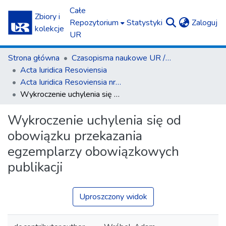
Całe
Zbiory i
(c
Repozytorium
Statystyki
Zaloguj
kolekcje
UR
Strona główna
Czasopisma naukowe UR / Scientific Journals
Acta Iuridica Resoviensia
Acta Iuridica Resoviensia nr 4 (43) 2023
Wykroczenie uchylenia się od obowiązku przekazania egzemplarzy obowiązkowych publikacji
Wykroczenie uchylenia się od
obowiązku przekazania
egzemplarzy obowiązkowych
publikacji
Uproszczony widok