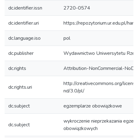
dc.identifier.issn
2720-0574
dc.identifier.uri
https://repozytorium.ur.edu.pl/ha
dc.language.iso
pol
dc.publisher
Wydawnictwo Uniwersytetu Rzes
dc.rights
Attribution-NonCommercial-NoDer
http://creativecommons.org/licens
dc.rights.uri
nd/3.0/pl/
dc.subject
egzemplarze obowiązkowe
wykroczenie nieprzekazania egzem
dc.subject
obowiązkowych