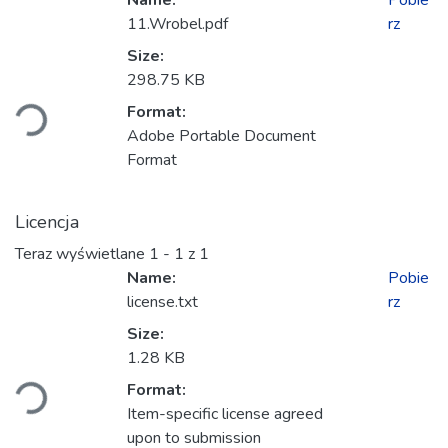
Name:
Pobie
11.Wrobel.pdf
rz
Size:
adowanie...
298.75 KB
Format:
Adobe Portable Document
Format
Licencja
Teraz wyświetlane
1 - 1 z 1
Name:
Pobie
license.txt
rz
Size:
adowanie...
1.28 KB
Format:
Item-specific license agreed
upon to submission