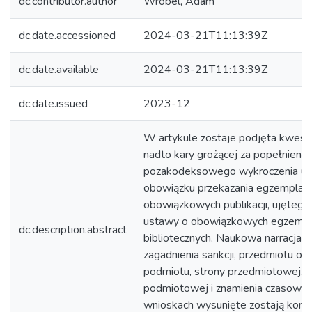
dc.contributor.author
Wróbel, Adam
dc.date.accessioned
2024-03-21T11:13:39Z
dc.date.available
2024-03-21T11:13:39Z
dc.date.issued
2023-12
W artykule zostaje podjęta kwesti
nadto kary grożącej za popełnienie
pozakodeksowego wykroczenia uch
obowiązku przekazania egzemplar
obowiązkowych publikacji, ujętego 
ustawy o obowiązkowych egzempl
dc.description.abstract
bibliotecznych. Naukowa narracja w
zagadnienia sankcji, przedmiotu och
podmiotu, strony przedmiotowej, s
podmiotowej i znamienia czasow
wnioskach wysunięte zostają konk