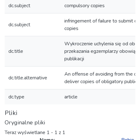
dc.subject
compulsory copies
infringement of failure to submit c
dc.subject
copies
Wykroczenie uchylenia się od obo
dc.title
przekazania egzemplarzy obowiąz
publikacji
An offense of avoiding from the obl
dc.title.alternative
deliver copies of obligatory publica
dc.type
article
Pliki
Oryginalne pliki
Teraz wyświetlane
1 - 1 z 1