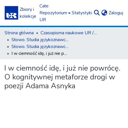
Całe
Zbiory i
(c
Repozytorium
Statystyki
Zaloguj
kolekcje
UR
Strona główna
Czasopisma naukowe UR / Scientific Journals
Słowo. Studia językoznawcze
Słowo. Studia językoznawcze nr 8/2017
I w ciemność idę, i już nie powrócę. O kognitywnej metaforze drogi w poezji Adama Asnyka
I w ciemność idę, i już nie powrócę.
O kognitywnej metaforze drogi w
poezji Adama Asnyka