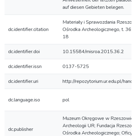
Anwesenheit der letzten paläolithi
auf diesen Gebieten belegen.
Materiały i Sprawozdania Rzeszo
dc.identifier.citation
Ośrodka Archeologicznego, t. 36/2
18
dc.identifier.doi
10.15584/misroa.2015.36.2
dc.identifier.issn
0137-5725
dc.identifier.uri
http://repozytorium.ur.edu.pl/hand
dc.language.iso
pol
Muzeum Okręgowe w Rzeszowie; I
Archeologii UR; Fundacja Rzeszow
dc.publisher
Ośrodka Archeologicznego; Oficyn