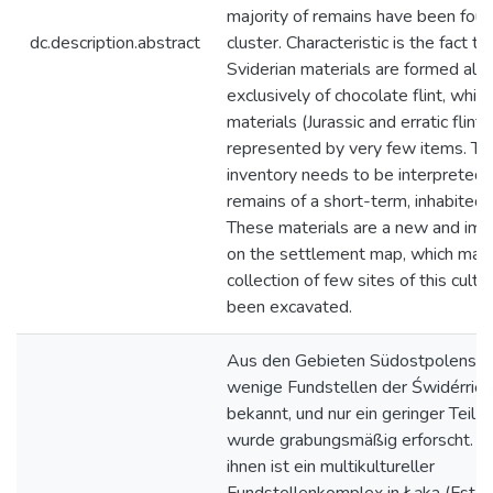
majority of remains have been foun
dc.description.abstract
cluster. Characteristic is the fact th
Sviderian materials are formed alm
exclusively of chocolate flint, whil
materials (Jurassic and erratic flints
represented by very few items. Th
inventory needs to be interpreted 
remains of a short-term, inhabited
These materials are a new and imp
on the settlement map, which may 
collection of few sites of this cultu
been excavated.
Aus den Gebieten Südostpolens si
wenige Fundstellen der Świdérrien
bekannt, und nur ein geringer Teil v
wurde grabungsmäßig erforscht. E
ihnen ist ein multikultureller