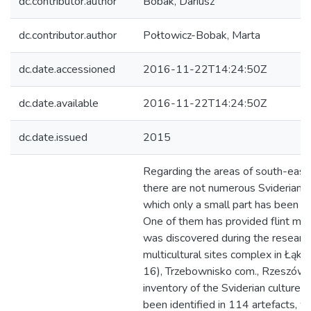
dc.contributor.author
Bobak, Dariusz
dc.contributor.author
Połtowicz-Bobak, Marta
dc.date.accessioned
2016-11-22T14:24:50Z
dc.date.available
2016-11-22T14:24:50Z
dc.date.issued
2015
Regarding the areas of south-east
there are not numerous Sviderian si
which only a small part has been e
One of them has provided flint mate
was discovered during the research
multicultural sites complex in Łąka
16), Trzebownisko com., Rzeszów d
inventory of the Sviderian culture h
been identified in 114 artefacts, 