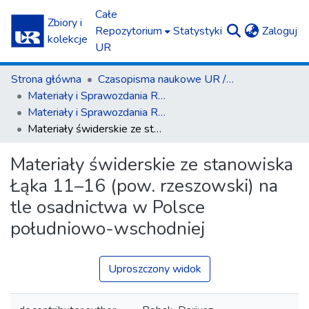
Całe
Zbiory i
(c
Repozytorium
Statystyki
Zaloguj
kolekcje
UR
Strona główna
Czasopisma naukowe UR / Scientific Journals
Materiały i Sprawozdania Rzeszowskiego Ośrodka Archeologicznego
Materiały i Sprawozdania Rzeszowskiego Ośrodka Archeologicznego T. 36 (2015)
Materiały świderskie ze stanowiska Łąka 11–16 (pow. rzeszowski) na tle osadnictwa w Polsce południowo-wschodniej
Materiały świderskie ze stanowiska
Łąka 11–16 (pow. rzeszowski) na
tle osadnictwa w Polsce
południowo-wschodniej
Uproszczony widok