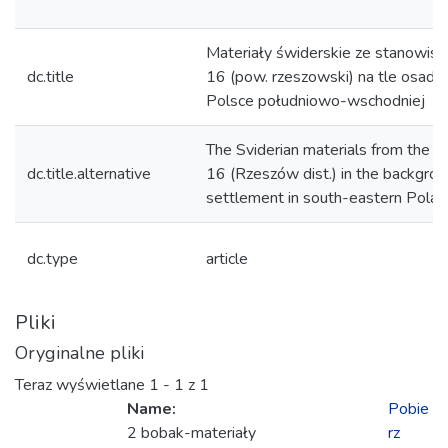
Materiały świderskie ze stanowis
dc.title
16 (pow. rzeszowski) na tle osadn
Polsce południowo-wschodniej
The Sviderian materials from the s
dc.title.alternative
16 (Rzeszów dist.) in the backgrou
settlement in south-eastern Polan
dc.type
article
Pliki
Oryginalne pliki
Teraz wyświetlane
1 - 1 z 1
Name:
Pobie
2 bobak-materiały
rz