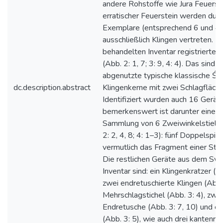
andere Rohstoffe wie Jura Feuerst
erratischer Feuerstein werden dur
Exemplare (entsprechend 6 und 4)
ausschließlich Klingen vertreten. I
behandelten Inventar registrierte 
(Abb. 2: 1, 7; 3: 9, 4: 4). Das sind s
abgenutzte typische klassische Św
dc.description.abstract
Klingenkerne mit zwei Schlagfläche
Identifiziert wurden auch 16 Gerät
bemerkenswert ist darunter eine k
Sammlung von 6 Zweiwinkelstielsp
2: 2, 4, 8; 4: 1–3): fünf Doppelspit
vermutlich das Fragment einer Stiel
Die restlichen Geräte aus dem Swi
Inventar sind: ein Klingenkratzer (A
zwei endretuschierte Klingen (Abb. 
Mehrschlagstichel (Abb. 3: 4), zwei
Endretusche (Abb. 3: 7, 10) und e
(Abb. 3: 5), wie auch drei kantenre