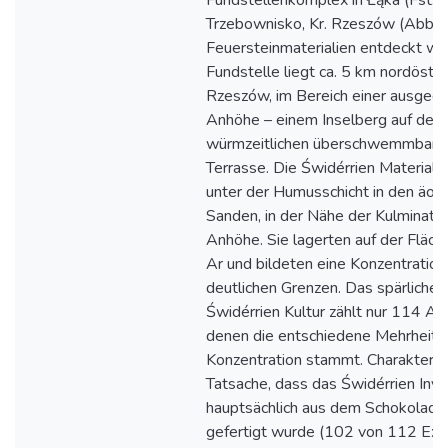
Fundstellenkomplex in Łąka (Fst. 
Trzebownisko, Kr. Rzeszów (Abb. 
Feuersteinmaterialien entdeckt wu
Fundstelle liegt ca. 5 km nordöstli
Rzeszów, im Bereich einer ausged
Anhöhe – einem Inselberg auf der
würmzeitlichen überschwemmbare
Terrasse. Die Świdérrien Materiali
unter der Humusschicht in den äoli
Sanden, in der Nähe der Kulminatio
Anhöhe. Sie lagerten auf der Fläche
Ar und bildeten eine Konzentration
deutlichen Grenzen. Das spärliche 
Świdérrien Kultur zählt nur 114 Ar
denen die entschiedene Mehrheit a
Konzentration stammt. Charakteristi
Tatsache, dass das Świdérrien Inve
hauptsächlich aus dem Schokolade
gefertigt wurde (102 von 112 Exe