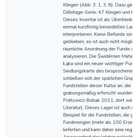
Klingen (Abb. 3: 1, 3, 8). Dazu geh
Débitage-Serie: 47 Klingen und 6
Dieses Inventar ist als Überbleibse
einmal kurzfristig besiedelten Lage
interpretieren. Keine Befunde sind 
geblieben, es ist auch nicht möglich
räumliche Anordnung der Funde deta
analysieren. Die Świdérrien Materia
Łąka sind ein neuer wichtiger Punkt
Siedlungskarte des besprochenen 
schließen sich der spärlichen Grup
Fundstellen dieser Kultur an, die
grabungsmäßig erforscht wurden (
Połtowicz-Bobak 2011, dort weit
Literatur). Dieses Lager ist auch e
Beispiel für die Fundstellen, die g
Fundmengen (mehr als 100 Erzeug
lieferten und kann daher eine rege