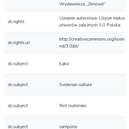
Wydawnicza „Zimowit”
Uznanie autorstwa-Użycie niekom
dc.rights
utworów zależnych 3.0 Polska
http://creativecommons.org/licens
dc.rights.uri
nd/3.0/pl/
dc.subject
Łąka
dc.subject
Sviderian culture
dc.subject
flint materials
dc.subject
campsite