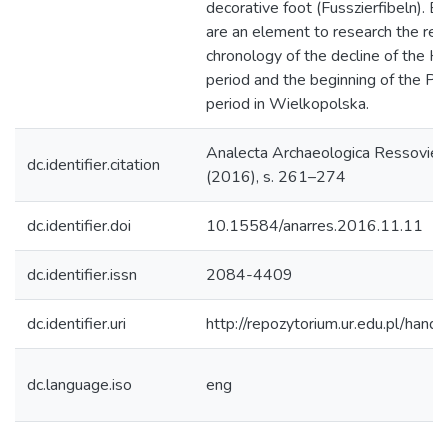
decorative foot (Fusszierfibeln). B
are an element to research the rela
chronology of the decline of the Ha
period and the beginning of the P
period in Wielkopolska.
Ana­lecta Archa­eolo­gica Res­so­vien
dc.identifier.citation
(2016), s. 261–274
dc.identifier.doi
10.15584/anarres.2016.11.11
dc.identifier.issn
2084-4409
dc.identifier.uri
http://repozytorium.ur.edu.pl/hand
dc.language.iso
eng