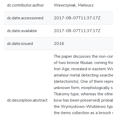
dc.contributor.author
Wawrzyniak, Mateusz
dc.date.accessioned
2017-08-07T11:37:17Z
dc.date.available
2017-08-07T11:37:17Z
dc.date.issued
2016
The paper discusses the non-conte
of two bronze fibulae, coming from
Iron Age, revealed in eastern Wie
amateur metal detecting searchers
(detectorists). One of them repres
unknown form, morphologically simi
Tłukomy type, whereas the other on
dc.description.abstract
bow has been preserved) probably
the Wymysłowo-Wroblewo type, i
the items collection as a brooch wi