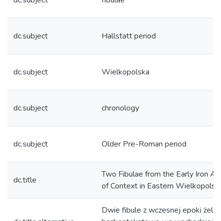
dc.subject
fibulae
dc.subject
Hallstatt period
dc.subject
Wielkopolska
dc.subject
chronology
dc.subject
Older Pre-Roman period
Two Fibulae from the Early Iron A
dc.title
of Context in Eastern Wielkopolsk
Dwie fibule z wczesnej epoki żela