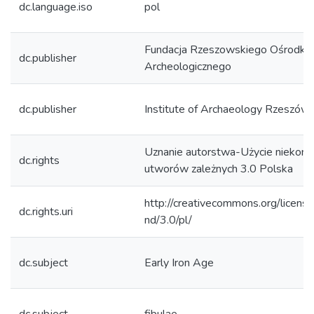
dc.language.iso
pol
Fundacja Rzeszowskiego Ośrodka
dc.publisher
Archeologicznego
dc.publisher
Institute of Archaeology Rzeszów 
Uznanie autorstwa-Użycie niekom
dc.rights
utworów zależnych 3.0 Polska
http://creativecommons.org/licens
dc.rights.uri
nd/3.0/pl/
dc.subject
Early Iron Age