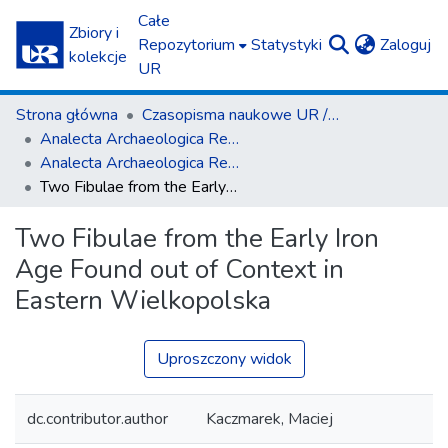
Całe
Zbiory i
(c
Repozytorium
Statystyki
Zaloguj
kolekcje
UR
Strona główna
Czasopisma naukowe UR / Scientific Journals
Ana­lecta Archa­eolo­gica Res­so­viensia
Ana­lecta Archa­eolo­gica Res­so­viensia vol. 11 (2016)
Two Fibulae from the Early Iron Age Found out of Context in Eastern Wielkopolska
Two Fibulae from the Early Iron
Age Found out of Context in
Eastern Wielkopolska
Uproszczony widok
dc.contributor.author
Kaczmarek, Maciej