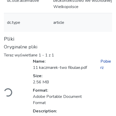
dc.title.alternative
bezkontekstowo we wschodniej
Wielkopolsce
dc.type
article
Pliki
Oryginalne pliki
Teraz wyświetlane
1 - 1 z 1
Name:
Pobie
11 kaczmarek-two fibulae.pdf
rz
Size:
Ładowanie...
2.56 MB
Format:
Adobe Portable Document
Format
Description: