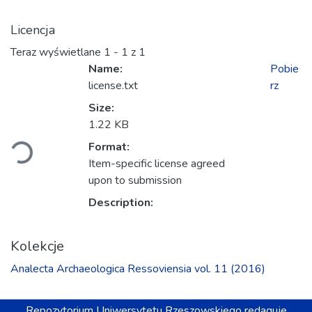
Licencja
Teraz wyświetlane
1 - 1 z 1
Name:
Pobie
license.txt
rz
Size:
Ładowanie...
1.22 KB
Format:
Item-specific license agreed
upon to submission
Description:
Kolekcje
Ana­lecta Archa­eolo­gica Res­so­viensia vol. 11 (2016)
Repozytorium
Uniwersytetu Rzeszowskiego
redaguje