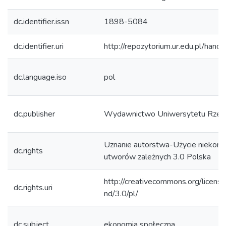
dc.identifier.issn
1898-5084
dc.identifier.uri
http://repozytorium.ur.edu.pl/hand
dc.language.iso
pol
dc.publisher
Wydawnictwo Uniwersytetu Rzes
Uznanie autorstwa-Użycie niekom
dc.rights
utworów zależnych 3.0 Polska
http://creativecommons.org/licens
dc.rights.uri
nd/3.0/pl/
dc.subject
ekonomia społeczna