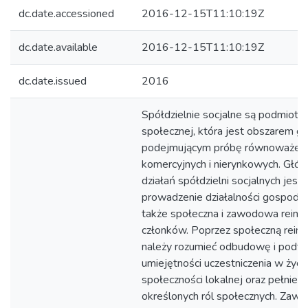
dc.date.accessioned
2016-12-15T11:10:19Z
dc.date.available
2016-12-15T11:10:19Z
dc.date.issued
2016
Spółdzielnie socjalne są podmiota
społecznej, która jest obszarem g
podejmującym próbę równoważeni
komercyjnych i nierynkowych. Gł
działań spółdzielni socjalnych jest 
prowadzenie działalności gospodarc
także społeczna i zawodowa reinteg
członków. Poprzez społeczną reint
należy rozumieć odbudowę i podtr
umiejętności uczestniczenia w życi
społeczności lokalnej oraz pełnieni
określonych ról społecznych. Zaw