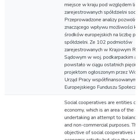
miejsce w kraju pod względem lic
zarejestrowanych spółdzielni socja
Przeprowadzone analizy pozwoliły 
znaczącego wpływu możliwości kor
środków europejskich na liczbę po
spółdzielni. Ze 102 podmiotów
zarejestrowanych w Krajowym Rej
Sądowym w woj. podkarpackim aż
powstało w ciągu ostatnich pięciu l
projektom ogłoszonym przez Woj
Urząd Pracy współfinansowanym 
Europejskiego Funduszu Społeczn
Social cooperatives are entities of 
economy, which is an area of the 
undertaking an attempt to balance
and non-commercial purposes. The
objective of social cooperatives is 