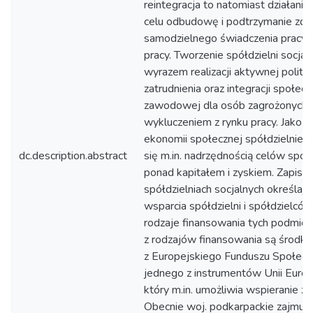
reintegracja to natomiast działania
celu odbudowę i podtrzymanie zdo
samodzielnego świadczenia pracy 
pracy. Tworzenie spółdzielni socja
wyrazem realizacji aktywnej polityk
zatrudnienia oraz integracji społeczn
zawodowej dla osób zagrożonych
wykluczeniem z rynku pracy. Jako 
ekonomii społecznej spółdzielnie 
dc.description.abstract
się m.in. nadrzędnością celów społ
ponad kapitałem i zyskiem. Zapisy
spółdzielniach socjalnych określają
wsparcia spółdzielni i spółdzielcó
rodzaje finansowania tych podmio
z rodzajów finansowania są środki
z Europejskiego Funduszu Społecz
jednego z instrumentów Unii Europe
który m.in. umożliwia wspieranie za
Obecnie woj. podkarpackie zajmuj