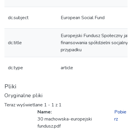
dc.subject
European Social Fund
Europejski Fundusz Społeczny jako
dc.title
finansowania spółdzielni socjalnyc
przypadku
dc.type
article
Pliki
Oryginalne pliki
Teraz wyświetlane
1 - 1 z 1
Name:
Pobie
30 machowska-europejski
rz
fundusz.pdf