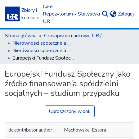
Całe
Zbiory i
(c
Repozytorium
Statystyki
Zaloguj
kolekcje
UR
Strona główna
Czasopisma naukowe UR / Scientific Journals
Nierówności społeczne a wzrost gospodarczy
Nierówności społeczne a wzrost gospodarczy z. 48(4)/2016
Europejski Fundusz Społeczny jako źródło finansowania spółdzielni socjalnych – studium przypadku
Europejski Fundusz Społeczny jako
źródło finansowania spółdzielni
socjalnych – studium przypadku
Uproszczony widok
dc.contributor.author
Machowska, Estera