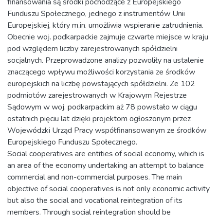
finansowania są środki pochodzące z Europejskiego
Funduszu Społecznego, jednego z instrumentów Unii
Europejskiej, który m.in. umożliwia wspieranie zatrudnienia.
Obecnie woj. podkarpackie zajmuje czwarte miejsce w kraju
pod względem liczby zarejestrowanych spółdzielni
socjalnych. Przeprowadzone analizy pozwoliły na ustalenie
znaczącego wpływu możliwości korzystania ze środków
europejskich na liczbę powstających spółdzielni. Ze 102
podmiotów zarejestrowanych w Krajowym Rejestrze
Sądowym w woj. podkarpackim aż 78 powstało w ciągu
ostatnich pięciu lat dzięki projektom ogłoszonym przez
Wojewódzki Urząd Pracy współfinansowanym ze środków
Europejskiego Funduszu Społecznego.
Social cooperatives are entities of social economy, which is
an area of the economy undertaking an attempt to balance
commercial and non-commercial purposes. The main
objective of social cooperatives is not only economic activity
but also the social and vocational reintegration of its
members. Through social reintegration should be