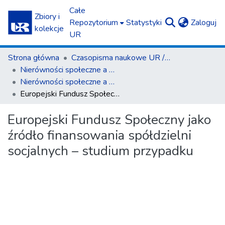
Całe
Zbiory i
(c
Repozytorium
Statystyki
Zaloguj
kolekcje
UR
Strona główna
Czasopisma naukowe UR / Scientific Journals
Nierówności społeczne a wzrost gospodarczy
Nierówności społeczne a wzrost gospodarczy z. 48(4)/2016
Europejski Fundusz Społeczny jako źródło finansowania spółdzielni socjalnych – studium przypadku
Europejski Fundusz Społeczny jako
źródło finansowania spółdzielni
socjalnych – studium przypadku