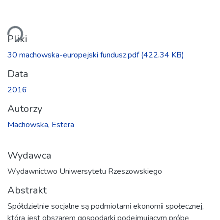
owanie...
Pliki
30 machowska-europejski fundusz.pdf
(422.34 KB)
Data
2016
Autorzy
Machowska, Estera
Wydawca
Wydawnictwo Uniwersytetu Rzeszowskiego
Abstrakt
Spółdzielnie socjalne są podmiotami ekonomii społecznej,
która jest obszarem gospodarki podejmującym próbę