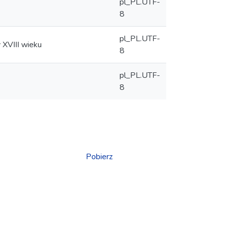
pl_PL.UTF-
8
pl_PL.UTF-
 XVIII wieku
8
pl_PL.UTF-
8
Pobierz