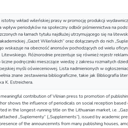
 istotny wkład wileńskiej prasy w promocję produkcji wydawniczej
a wpływ periodyków na społeczny odbiór piśmiennictwa na pods
zczonych na łamach tytułu najdłużej utrzymującego się na litewsk
 akademickiej „Gazet Wileńskich” oraz dołączanych do nich „Sup
o wskazuje na obecność anonsów pochodzących od wielu oficyn, 
Litewskiego. Różnorodnie prezentuje się również rejestr rekla
iczne podręczniki mieszczące wiedzę z zakresu rozmaitych dziedzi
opejskiej myśli oświeceniowej. Lista nadmienionych w ogłoszeniac
ełnia znane zestawienia bibliograficzne, takie jak Bibliografia lit
ka K. Estreichera.
o meaningful contribution of Vilnian press to promotion of publishi
hor shows the influence of periodicals on social reception based 
d in the longest-running title on the Lithuanian market, i.e. „Gaz
ttached „Suplementy” („Supplements”), issued by academic pre
presence of the announcemnts from many publishing houses, am