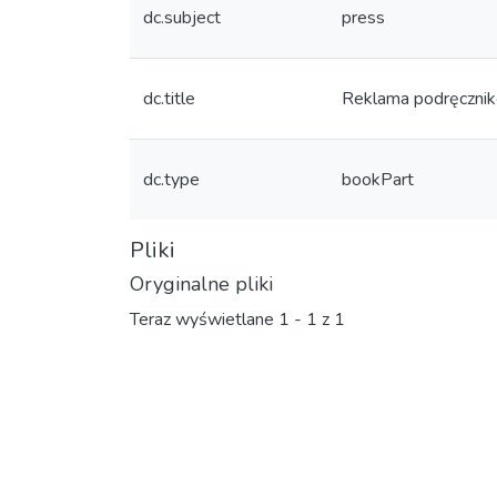
dc.subject
press
dc.title
Reklama podręcznikó
dc.type
bookPart
Pliki
Oryginalne pliki
Teraz wyświetlane
1 - 1 z 1