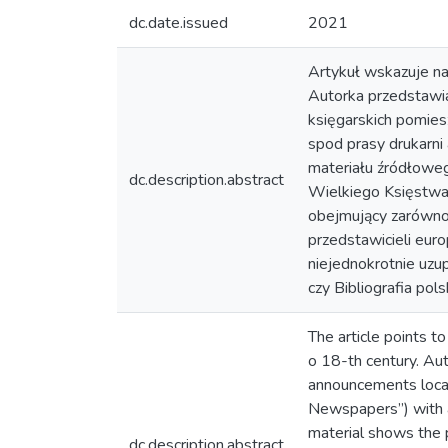
dc.date.issued
2021
Artykuł wskazuje na
Autorka przedstawi
księgarskich pomies
spod prasy drukarni
materiału źródłoweg
dc.description.abstract
Wielkiego Księstwa 
obejmujący zarówno l
przedstawicieli eur
niejednokrotnie uzup
czy Bibliografia pols
The article points t
o 18-th century. Aut
announcements locate
Newspapers”) with a
material shows the 
dc.description.abstract