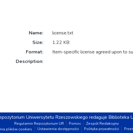
Name:
license.txt
Size:
1.22 KB
Format:
Item-specific license agreed upon to s
Description:
epozytorium
Uniwersytetu Rzeszowskiego
redaguje
Biblioteka 
Regulamin Repozytorium UR
Pomoc
Zespół Redakcyjny
Ustawienia dostępności
Polityka prywatności
Prześ
nia plików cookies