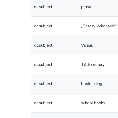
dc.subject
prasa
dc.subject
„Gazety Wileńskie”
dc.subject
Vilnius
dc.subject
18th century
dc.subject
bookselling
dc.subject
school books