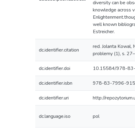
diversity can be obs
knowledge across va
Enlightenment.thoug
well known bibliogra
Estreicher.
red. Jolanta Kowal,
dc.identifier.citation
problemy (1), s. 27
dc.identifier.doi
10.15584/978-83
dc.identifier.isbn
978-83-7996-915
dc.identifier.uri
http://repozytorium
dc.language.iso
pol