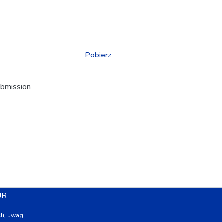
Pobierz
ubmission
UR
lij uwagi