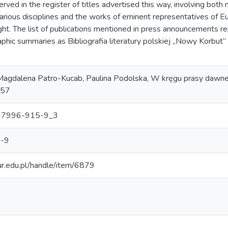
erved in the register of titles advertised this way, involving bot
rious disciplines and the works of eminent representatives of E
ht. The list of publications mentioned in press announcements 
phic summaries as Bibliografia literatury polskiej „Nowy Korbut” o
 Magdalena Patro-Kucab, Paulina Podolska, W kręgu prasy dawn
–57
-7996-915-9_3
-9
.ur.edu.pl/handle/item/6879