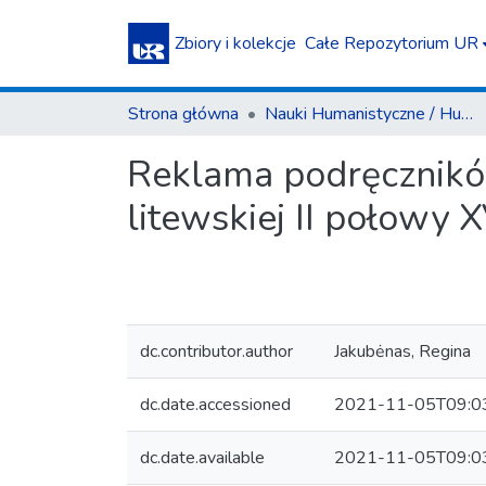
Zbiory i kolekcje
Całe Repozytorium UR
Strona główna
Nauki Humanistyczne / Humanities
Reklama podręczników
litewskiej II połowy X
dc.contributor.author
Jakubėnas, Regina
dc.date.accessioned
2021-11-05T09:0
dc.date.available
2021-11-05T09:0