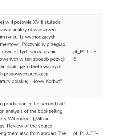
 w II połowie XVIII stulecia.
tawie analizy obwieszczeń
im rynku, tj. wychodzących
lementów”. Poczyniony przegląd
również tych spoza granic
pl_PL.UTF-
mowanych w ten sposób pozycji,
8
n nauki, jak i dzieła ważnych
h prasowych publikacji
eratury polskiej „Nowy Korbut”
ng production in the second half
on analysis of the bookselling
ety Wileńskie” („Vilnian
ss. Review of the source
ong them also from abroad. The
pl_PL.UTF-