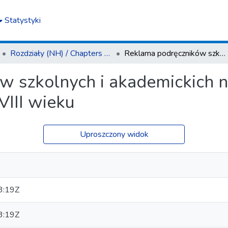
Statystyki
Rozdziały (NH) / Chapters (H)
Reklama podręczników szkolnych i akademickich na łamach prasy litewskiej II połowy XVIII wieku
 szkolnych i akademickich n
VIII wieku
Uproszczony widok
3:19Z
3:19Z