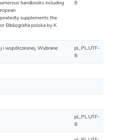
h numerous handbooks including
8
uropean
repeatedly supplements the
r Bibliografia polska by K.
ej i współczesnej. Wybrane
pl_PL.UTF-
8
pl_PL.UTF-
8
pl_PL.UTF-