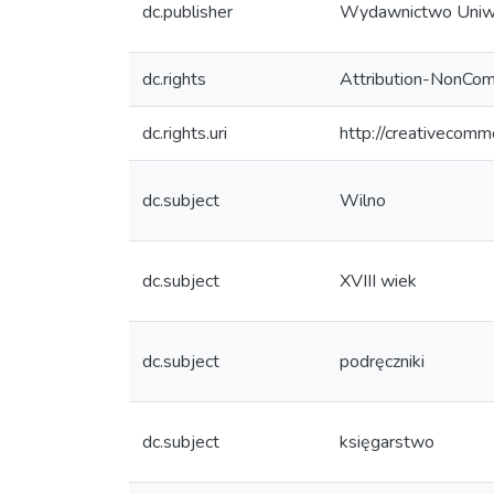
dc.publisher
Wydawnictwo Uniw
dc.rights
Attribution-NonCom
dc.rights.uri
http://creativecomm
dc.subject
Wilno
dc.subject
XVIII wiek
dc.subject
podręczniki
dc.subject
księgarstwo