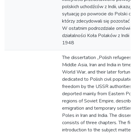
polskich uchodźców z Indii, ukazując
sytuację po powrocie do Polski ora
którzy zdecydowali się pozostać na
W ostatnim podrozdziale omówion
działalności Koła Polaków z Indii z
1948
The dissertation „Polish refugees i
Middle Asia, Iran and India in time
World War, and their later fortunes
dedicated to Polish civil populatio
freedom by the USSR authorities 
deported mainly from Eastern Pola
regions of Soviet Empire, describin
emigration and temporary settleme
Poles in Iran and India. The dissert
consists of three chapters. The firs
introduction to the subject matter 