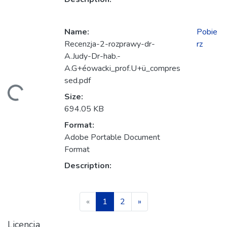
Name:
Pobie
Recenzja-2-rozprawy-dr-
rz
A.Judy-Dr-hab.-
A.G+éowacki_prof.U+ü_compres
anie...
sed.pdf
Size:
694.05 KB
Format:
Adobe Portable Document
Format
Description:
(current)
«
1
2
»
Licencja