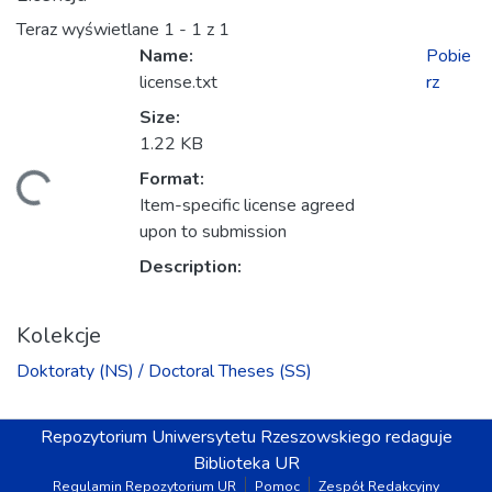
Teraz wyświetlane
1 - 1 z 1
Name:
Pobie
license.txt
rz
Size:
anie...
1.22 KB
Format:
Item-specific license agreed
upon to submission
Description:
Kolekcje
Doktoraty (NS) / Doctoral Theses (SS)
Repozytorium
Uniwersytetu Rzeszowskiego
redaguje
Biblioteka UR
Regulamin Repozytorium UR
Pomoc
Zespół Redakcyjny