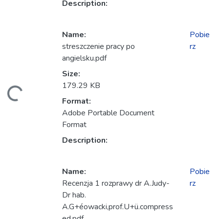
Description:
Name:
Pobie
streszczenie pracy po
rz
angielsku.pdf
anie...
Size:
179.29 KB
Format:
Adobe Portable Document
Format
Description:
Name:
Pobie
Recenzja 1 rozprawy dr A.Judy-
rz
Dr hab.
A.G+éowacki,prof.U+ü.compress
ed.pdf