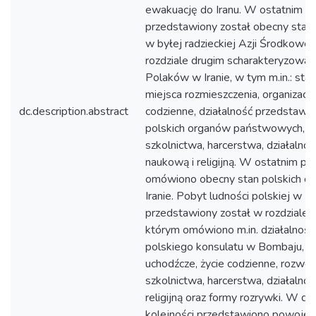
ewakuację do Iranu. W ostatnim po
przedstawiony został obecny stan
w byłej radzieckiej Azji Środkowej
rozdziale drugim scharakteryzowan
Polaków w Iranie, w tym m.in.: sta
miejsca rozmieszczenia, organizację 
dc.description.abstract
codzienne, działalność przedstawic
polskich organów państwowych, r
szkolnictwa, harcerstwa, działalność
naukową i religijną. W ostatnim po
omówiono obecny stan polskich c
Iranie. Pobyt ludności polskiej w In
przedstawiony został w rozdziale t
którym omówiono m.in. działalność 
polskiego konsulatu w Bombaju, o
uchodźcze, życie codzienne, rozwój
szkolnictwa, harcerstwa, działalność
religijną oraz formy rozrywki. W da
kolejności przedstawiono powojen