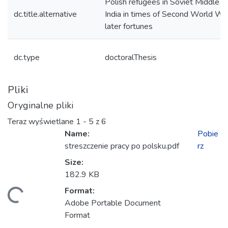
Polish refugees in Soviet Middle As
dc.title.alternative
India in times of Second World War
later fortunes
dc.type
doctoralThesis
Pliki
Oryginalne pliki
Teraz wyświetlane
1 - 5 z 6
Name:
Pobie
streszczenie pracy po polsku.pdf
rz
Size:
anie...
182.9 KB
Format:
Adobe Portable Document
Format