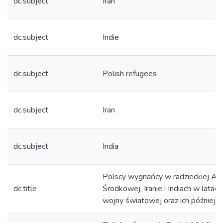
dc.subject
Iran
dc.subject
Indie
dc.subject
Polish refugees
dc.subject
Iran
dc.subject
India
Polscy wygnańcy w radzieckiej Azj
dc.title
Środkowej, Iranie i Indiach w latach
wojny światowej oraz ich późniejsz