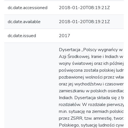
dc.date.accessioned
2018-01-20T08:19:21Z
dc.date.available
2018-01-20T08:19:21Z
dc.date.issued
2017
Dysertacja „Polscy wygnańcy w rad
Azji Środkowej, Iranie i Indiach w l
wojny światowej oraz ich późniejsz
poświęcona została polskiej ludnoś
pozbawionej wolności przez wład
oraz jej wychodźstwu i czasowem
zamieszkaniu w polskich osiedlach w
Indiach. Dysertacja składa się z trz
rozdziałów. W rozdziale pierwsz
m.in. sytuację na ziemiach polskich
przez ZSRR, tzw. amnestię, tworz
Polskiego, sytuację ludności cywilne