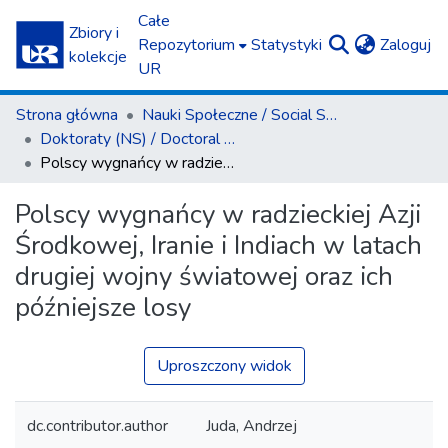
Całe
Zbiory i
(c
Repozytorium
Statystyki
Zaloguj
kolekcje
UR
Strona główna
Nauki Społeczne / Social Sciences
Doktoraty (NS) / Doctoral Theses (SS)
Polscy wygnańcy w radzieckiej Azji Środkowej, Iranie i Indiach w latach drugiej wojny światowej oraz ich późniejsze losy
Polscy wygnańcy w radzieckiej Azji
Środkowej, Iranie i Indiach w latach
drugiej wojny światowej oraz ich
późniejsze losy
Uproszczony widok
dc.contributor.author
Juda, Andrzej