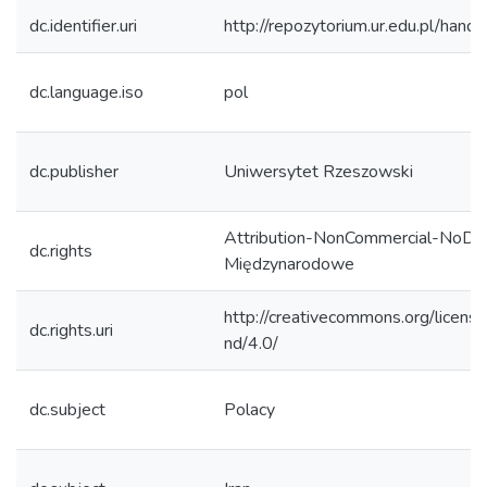
dc.identifier.uri
http://repozytorium.ur.edu.pl/hand
dc.language.iso
pol
dc.publisher
Uniwersytet Rzeszowski
Attribution-NonCommercial-NoDeri
dc.rights
Międzynarodowe
http://creativecommons.org/licens
dc.rights.uri
nd/4.0/
dc.subject
Polacy