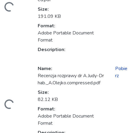
anie...
Size:
191.09 KB
Format:
Adobe Portable Document
Format
Description:
Name:
Pobie
Recenzja rozprawy dr A.Judy-Dr
rz
hab._A.Olejko.compressed.pdf
anie...
Size:
82.12 KB
Format:
Adobe Portable Document
Format
Description: