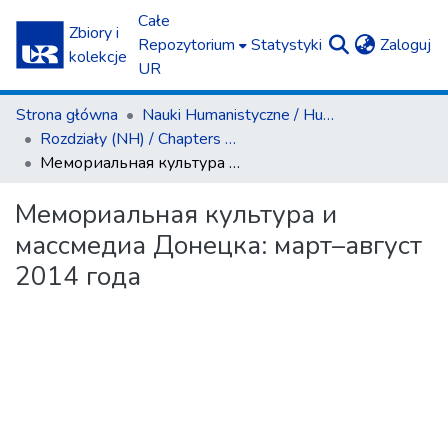
Całe
Zbiory i
(c
Repozytorium
Statystyki
Zaloguj
kolekcje
UR
Strona główna
Nauki Humanistyczne / Humanities
Rozdziały (NH) / Chapters (H)
Мемориальная культура и массмедиа Донецка: март–август 2014 года
Мемориальная культура и
массмедиа Донецка: март–август
2014 года