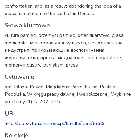
confrontation, and, as a result, abandoning the idea of a
peaceful solution to the conflict in Donbas.
Słowa kluczowe
kultura pamięci
,
przemysł pamięci
,
dziennikarstwo
,
prasa
,
mediapolis
,
мемориальная культура
,
мемориальная
индустрия
,
прикрывающие воспоминания
,
журналистика
,
пресса
,
медиаполис
,
memory culture
,
memory industry
,
journalism
,
press
Cytowanie
red. Jolanta Kowal, Magdalena Patro-Kucab, Paulina
Podolska, W kręgu prasy dawnej i współczesnej. Wybrane
problemy (1), s. 202–225
URI
http://repozytorium.ur.edu.pl/handle/item/6889
Kolekcje