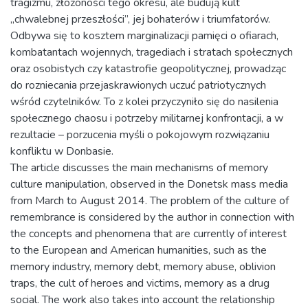
tragizmu, złożoności tego okresu, ale budują kult
„chwalebnej przeszłości”, jej bohaterów i triumfatorów.
Odbywa się to kosztem marginalizacji pamięci o ofiarach,
kombatantach wojennych, tragediach i stratach społecznych
oraz osobistych czy katastrofie geopolitycznej, prowadząc
do rozniecania przejaskrawionych uczuć patriotycznych
wśród czytelników. To z kolei przyczyniło się do nasilenia
społecznego chaosu i potrzeby militarnej konfrontacji, a w
rezultacie – porzucenia myśli o pokojowym rozwiązaniu
konfliktu w Donbasie.
The article discusses the main mechanisms of memory
culture manipulation, observed in the Donetsk mass media
from March to August 2014. The problem of the culture of
remembrance is considered by the author in connection with
the concepts and phenomena that are currently of interest
to the European and American humanities, such as the
memory industry, memory debt, memory abuse, oblivion
traps, the cult of heroes and victims, memory as a drug
social. The work also takes into account the relationship