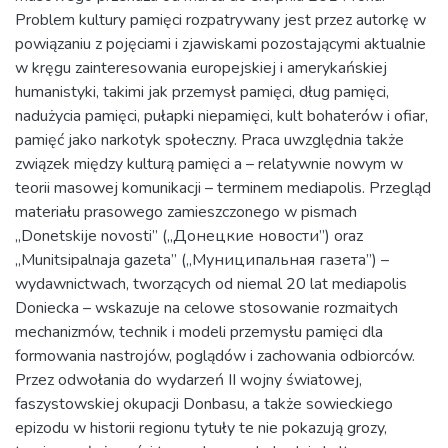
Problem kultury pamięci rozpatrywany jest przez autorkę w
powiązaniu z pojęciami i zjawiskami pozostającymi aktualnie
w kręgu zainteresowania europejskiej i amerykańskiej
humanistyki, takimi jak przemysł pamięci, dług pamięci,
nadużycia pamięci, pułapki niepamięci, kult bohaterów i ofiar,
pamięć jako narkotyk społeczny. Praca uwzględnia także
związek między kulturą pamięci a – relatywnie nowym w
teorii masowej komunikacji – terminem mediapolis. Przegląd
materiału prasowego zamieszczonego w pismach
„Donetskije novosti” („Донецкие новости”) oraz
„Munitsipalnaja gazeta” („Муниципальная газета”) –
wydawnictwach, tworzących od niemal 20 lat mediapolis
Doniecka – wskazuje na celowe stosowanie rozmaitych
mechanizmów, technik i modeli przemysłu pamięci dla
formowania nastrojów, poglądów i zachowania odbiorców.
Przez odwołania do wydarzeń II wojny światowej,
faszystowskiej okupacji Donbasu, a także sowieckiego
epizodu w historii regionu tytuły te nie pokazują grozy,