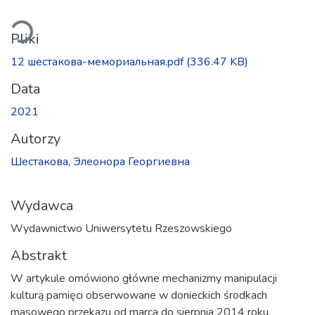
Ładowanie...
Pliki
12 шестакова-мемориальная.pdf
(336.47 KB)
Data
2021
Autorzy
Шестакова, Элеонора Георгиевна
Wydawca
Wydawnictwo Uniwersytetu Rzeszowskiego
Abstrakt
W artykule omówiono główne mechanizmy manipulacji
kulturą pamięci obserwowane w donieckich środkach
masowego przekazu od marca do sierpnia 2014 roku.