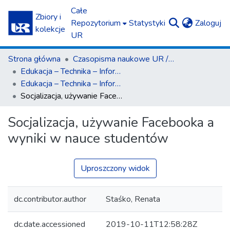
Całe
Zbiory i
(c
Repozytorium
Statystyki
Zaloguj
kolekcje
UR
Strona główna
Czasopisma naukowe UR / Scientific Journals
Edukacja – Technika – Informatyka
Edukacja – Technika – Informatyka nr 2(28)2019
Socjalizacja, używanie Facebooka a wyniki w nauce studentów
Socjalizacja, używanie Facebooka a
wyniki w nauce studentów
Uproszczony widok
dc.contributor.author
Staśko, Renata
dc.date.accessioned
2019-10-11T12:58:28Z