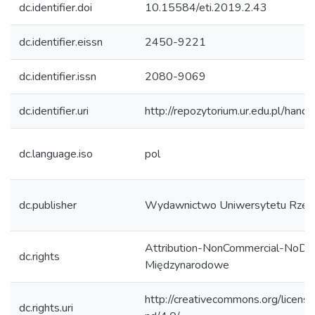
dc.identifier.doi
10.15584/eti.2019.2.43
dc.identifier.eissn
2450-9221
dc.identifier.issn
2080-9069
dc.identifier.uri
http://repozytorium.ur.edu.pl/hand
dc.language.iso
pol
dc.publisher
Wydawnictwo Uniwersytetu Rzes
Attribution-NonCommercial-NoDeri
dc.rights
Międzynarodowe
http://creativecommons.org/licens
dc.rights.uri