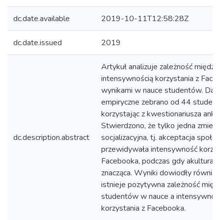
dc.date.available
2019-10-11T12:58:28Z
dc.date.issued
2019
Artykuł analizuje zależność między 
intensywnością korzystania z Face
wynikami w nauce studentów. Dan
empiryczne zebrano od 44 studen
korzystając z kwestionariusza ankie
Stwierdzono, że tylko jedna zmien
dc.description.abstract
socjalizacyjna, tj. akceptacja społec
przewidywała intensywność korzys
Facebooka, podczas gdy akulturacja
znacząca. Wyniki dowiodły również,
istnieje pozytywna zależność międ
studentów w nauce a intensywnoś
korzystania z Facebooka.