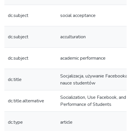
dc.subject
social acceptance
dc.subject
acculturation
dc.subject
academic performance
Socjalizacja, używanie Facebooka a
dc.title
nauce studentów
Socialization, Use Facebook, and 
dc.title.alternative
Performance of Students
dc.type
article